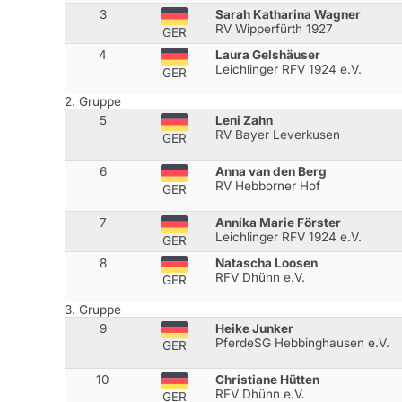
3
Sarah Katharina Wagner
RV Wipperfürth 1927
GER
4
Laura Gelshäuser
Leichlinger RFV 1924 e.V.
GER
2. Gruppe
5
Leni Zahn
RV Bayer Leverkusen
GER
6
Anna van den Berg
RV Hebborner Hof
GER
7
Annika Marie Förster
Leichlinger RFV 1924 e.V.
GER
8
Natascha Loosen
RFV Dhünn e.V.
GER
3. Gruppe
9
Heike Junker
PferdeSG Hebbinghausen e.V.
GER
10
Christiane Hütten
RFV Dhünn e.V.
GER