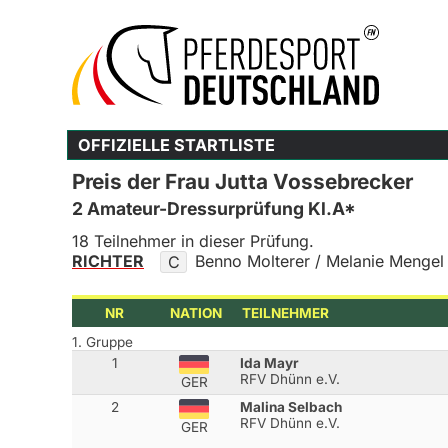
OFFIZIELLE STARTLISTE
Preis der Frau Jutta Vossebrecker
2 Amateur-Dressurprüfung Kl.A*
18 Teilnehmer in dieser Prüfung.
RICHTER
Benno Molterer / Melanie Mengel
C
NR
NATION
TEILNEHMER
1. Gruppe
1
Ida Mayr
RFV Dhünn e.V.
GER
2
Malina Selbach
RFV Dhünn e.V.
GER