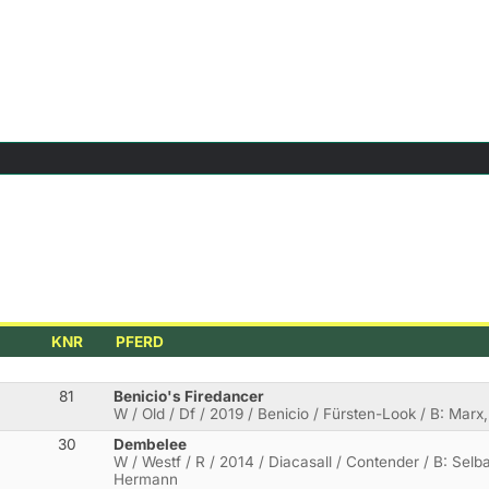
KNR
PFERD
81
Benicio's Firedancer
W / Old / Df / 2019 / Benicio / Fürsten-Look / B: Mar
30
Dembelee
W / Westf / R / 2014 / Diacasall / Contender / B: Sel
Hermann