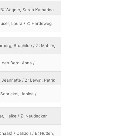
 B: Wagner, Sarah Katharina
häuser, Laura / Z: Hardeweg,
orberg, Brunhilde / Z: Mahler,
n den Berg, Anna /
, Jeannette / Z: Lewin, Patrik
 Schrickel, Janine /
er, Heike / Z: Neudecker,
Schaak) / Calido I / B: Hütten,