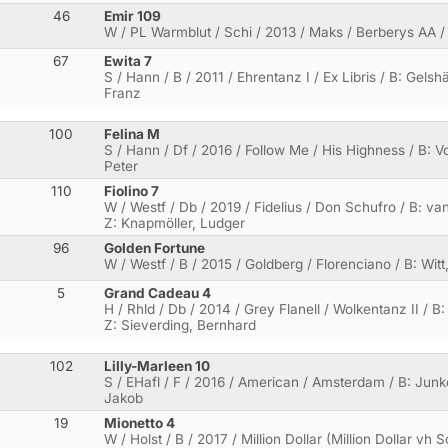
46
Emir 109
W / PL Warmblut / Schi / 2013 / Maks / Berberys AA /
67
Ewita 7
S / Hann / B / 2011 / Ehrentanz I / Ex Libris / B: Gels
Franz
100
Felina M
S / Hann / Df / 2016 / Follow Me / His Highness / B: V
Peter
110
Fiolino 7
W / Westf / Db / 2019 / Fidelius / Don Schufro / B: va
Z: Knapmöller, Ludger
96
Golden Fortune
W / Westf / B / 2015 / Goldberg / Florenciano / B: Witt
5
Grand Cadeau 4
H / Rhld / Db / 2014 / Grey Flanell / Wolkentanz II / B:
Z: Sieverding, Bernhard
102
Lilly-Marleen 10
S / EHafl / F / 2016 / American / Amsterdam / B: Junk
Jakob
19
Mionetto 4
W / Holst / B / 2017 / Million Dollar (Million Dollar vh 