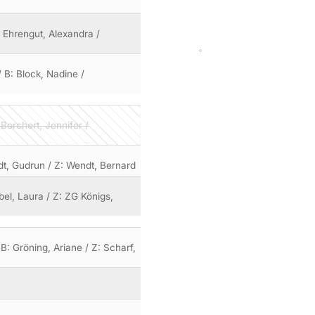
 Ehrengut, Alexandra /
 B: Block, Nadine /
Borchert, Jennifer /
dt, Gudrun / Z: Wendt, Bernard
bel, Laura / Z: ZG Königs,
 B: Gröning, Ariane / Z: Scharf,