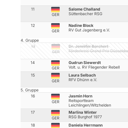
11
Salome Challand
Süttenbacher RSG
GER
12
Nadine Block
RV Gut Jagenberg e.V.
GER
4. Gruppe
13
Dr. Jennifer Borchert
Förderkreis Grand Prix Düsseldo
GER
14
Gudrun Siewerdt
Volt. u. RV Fliegender Rebell
GER
15
Laura Selbach
RFV Dhünn e.V.
GER
5. Gruppe
16
Jasmin Horn
Reitsportteam
GER
Leichlingen/Witzhelden
17
Marlina Winter
RSG Burghof 1977
GER
18
Daniela Herrmann