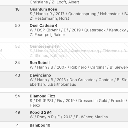
Christiane / Z: Looft, Albert
18
Quantum Rose
S / Hann / R / 2017 / Quantensprung / Hohenstein / B:
Z: Hestermann, Horst
50
Quel Cadeau 4
W / DSP (BrAnh) / Df / 2019 / Quaterback / Kentucky /
Z: Feuerpeil, Rainer
52
Quintessenz 18
rf
S / Hann / Db / 2019 / Quantensprung / Fidertanz / B: 
Z: Stinnes, Katharina
34
Ron Rebell
W / Hann / B / 2007 / Rubinero / Cardinar / B: Siewer
43
Davinciano
W / Hann / B / 2013 / Don Crusador / Conteur / B: Sie
Eberhard u.Bartholomäus
54
Diamond Fizz
S / DR (RPS) / Fis / 2019 / Dressed in Gold / Ernesto /
Heiko
49
Kobold 294
W / Pony o.R / F / 2013 / B: Winter, Marlina
4
Bamboo 10