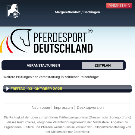
ANMELDEN
Margarethenhof / Beckingen
VERANSTALTUNGEN
ZEITPLAN
Weitere Prüfungen der Veranstaltung in zeitlicher Reihenfolge:
FREITAG, 03. OKTOBER 2025
|
|
Nach oben
Impressum
Desktopversion
Die Richtigkeit der oben aufgeführten Prüfungsergebnisse (Dressur oder Springprüfung)
dieses Reitturnieres, obligt dem Verantwortungsbereich der Meldestelle. Angaben zu
Ergebnissen, Reitern und Pferden werden uns im Verlauf der Reitsportveranstaltung von
der Meldestelle nur übermittelt.