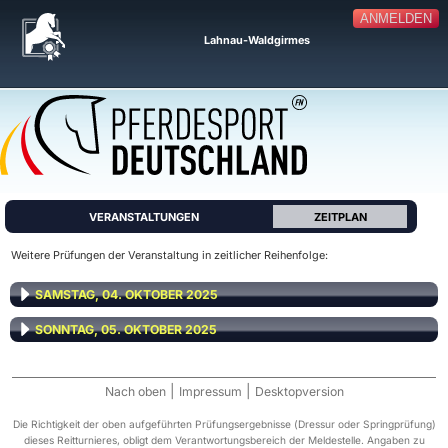
ANMELDEN
Lahnau-Waldgirmes
VERANSTALTUNGEN
ZEITPLAN
Weitere Prüfungen der Veranstaltung in zeitlicher Reihenfolge:
SAMSTAG, 04. OKTOBER 2025
SONNTAG, 05. OKTOBER 2025
|
|
Nach oben
Impressum
Desktopversion
Die Richtigkeit der oben aufgeführten Prüfungsergebnisse (Dressur oder Springprüfung)
dieses Reitturnieres, obligt dem Verantwortungsbereich der Meldestelle. Angaben zu