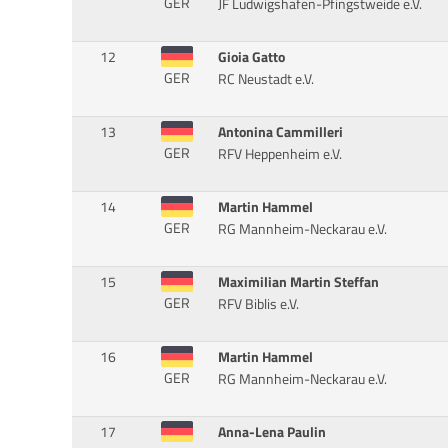
GER
JF Ludwigshafen-Pfingstweide e.V.
12
Gioia Gatto
GER
RC Neustadt e.V.
13
Antonina Cammilleri
GER
RFV Heppenheim e.V.
14
Martin Hammel
GER
RG Mannheim-Neckarau e.V.
15
Maximilian Martin Steffan
GER
RFV Biblis e.V.
16
Martin Hammel
GER
RG Mannheim-Neckarau e.V.
17
Anna-Lena Paulin