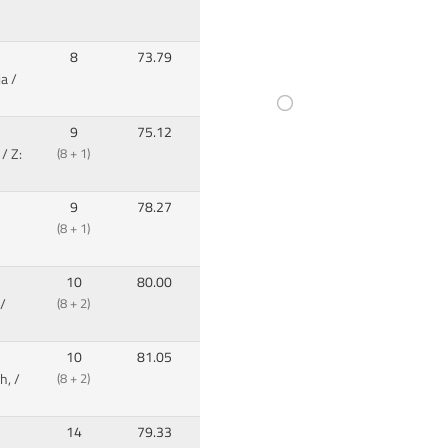
8
73.79
a /
9
75.12
/ Z:
(8 + 1)
9
78.27
(8 + 1)
10
80.00
/
(8 + 2)
10
81.05
h, /
(8 + 2)
14
79.33