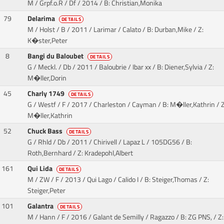
M / Grpf.o.R / Df / 2014
/ B: Christian,Monika
79
Delarima
DETAILS
M / Holst / B / 2011 / Larimar / Calato
/ B: Durban,Mike / Z:
K�ster,Peter
8
Bangi du Baloubet
DETAILS
G / Meckl. / Db / 2011 / Baloubrie / Ibar xx
/ B: Diener,Sylvia / Z:
M�ller,Dorin
45
Charly 1749
DETAILS
G / Westf / F / 2017 / Charleston / Cayman
/ B: M�ller,Kathrin / Z
M�ller,Kathrin
52
Chuck Bass
DETAILS
G / Rhld / Db / 2011 / Chirivell / Lapaz L
/ 105DG56 / B:
Roth,Bernhard / Z: Kradepohl,Albert
161
Qui Lida
DETAILS
M / ZW / F / 2013 / Qui Lago / Calido I
/ B: Steiger,Thomas / Z:
Steiger,Peter
101
Galantra
DETAILS
M / Hann / F / 2016 / Galant de Semilly / Ragazzo
/ B: ZG PNS, / Z