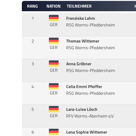
RANG
NATION
TEILNEHMER
1
Franziska Lahm
GER
RSG Worms-Pfeddersheim
2
Thomas Wittemer
GER
RSG Worms-Pfeddersheim
3
Anna Gröbner
GER
RSG Worms-Pfeddersheim
4
Celia Emmi Pfeiffer
GER
RSG Worms-Pfeddersheim
5
Lara-Luise Lösch
GER
RFV Worms-Abenheim e.V.
6
Lena Sophie Wittemer