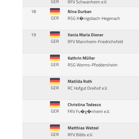
GER
RFV Schwanheim e.V.
18
Nina Durban
GER
RSG K�nigsbach-Hegenach
19
Xenia Marie Diener
GER
RFV Mannheim-Friedrichsfeld
Kathrin Müller
GER
RSG Worms-Pfeddersheim
Matilda Roth
GER
RC Hofgut Dreihof e.V.
Christina Todesco
GER
FRV Fu�g�nheim e.V.
Matthias Wetzel
GER
RFV Biblis e.V.