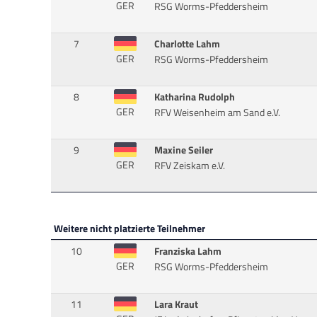
GER
RSG Worms-Pfeddersheim
7
Charlotte Lahm
GER
RSG Worms-Pfeddersheim
8
Katharina Rudolph
GER
RFV Weisenheim am Sand e.V.
9
Maxine Seiler
GER
RFV Zeiskam e.V.
Weitere nicht platzierte Teilnehmer
10
Franziska Lahm
GER
RSG Worms-Pfeddersheim
11
Lara Kraut