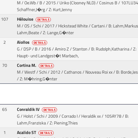
M / Oe.Wb / B / 2015 / Uriko (Clooney NLD) / Cosinus B
/ 107LU34 
Schaffner,J�rg / Z: Kurt,Jenny
107
Hélouise
DETAILS
M / OS / Schi / 2017 / Hickstead White / Cartani
/ B: Lahm,Markus
Lahm,Beate / Z: Lange,G�nter
2
Aiollos
DETAILS
G / DSP / B / 2016 / Amiro Z / Stanton
/ B: Rudolph,Katharina / Z:
Haupt- und Landgest�t Marbach,
70
Cortina M.
DETAILS
M / Westf / Schi / 2012 / Cathanos / Nouveau Roi xx
/ B: Borde,Jes
/ Z: M�hring,G�nter
65
Conraldik IV
DETAILS
G / Holst / Schi / 2009 / Corrado I / Heraldik xx
/ 105AY78 / B:
Lahm,Franziska / Z: Piening,Thies
1
Acalido ST
DETAILS