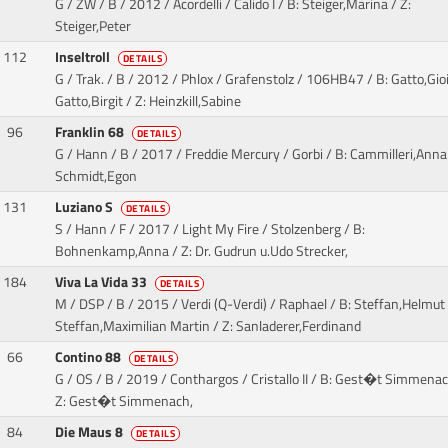
G / ZW / B / 2012 / Acordelli / Calido I
/ B: Steiger,Marina / Z:
Steiger,Peter
112
Inseltroll
DETAILS
G / Trak. / B / 2012 / Phlox / Grafenstolz
/ 106HB47 / B: Gatto,Gioi
Gatto,Birgit / Z: Heinzkill,Sabine
96
Franklin 68
DETAILS
G / Hann / B / 2017 / Freddie Mercury / Gorbi
/ B: Cammilleri,Anna 
Schmidt,Egon
131
Luziano S
DETAILS
S / Hann / F / 2017 / Light My Fire / Stolzenberg
/ B:
Bohnenkamp,Anna / Z: Dr. Gudrun u.Udo Strecker,
184
Viva La Vida 33
DETAILS
M / DSP / B / 2015 / Verdi (Q-Verdi) / Raphael
/ B: Steffan,Helmut 
Steffan,Maximilian Martin / Z: Sanladerer,Ferdinand
66
Contino 88
DETAILS
G / OS / B / 2019 / Conthargos / Cristallo II
/ B: Gest�t Simmenac
Z: Gest�t Simmenach,
84
Die Maus 8
DETAILS