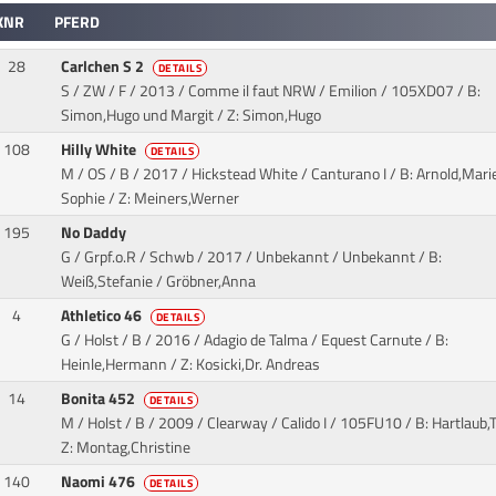
KNR
PFERD
28
Carlchen S 2
DETAILS
S / ZW / F / 2013 / Comme il faut NRW / Emilion
/ 105XD07 / B:
Simon,Hugo und Margit / Z: Simon,Hugo
108
Hilly White
DETAILS
M / OS / B / 2017 / Hickstead White / Canturano I
/ B: Arnold,Mari
Sophie / Z: Meiners,Werner
195
No Daddy
G / Grpf.o.R / Schwb / 2017 / Unbekannt / Unbekannt
/ B:
Weiß,Stefanie / Gröbner,Anna
4
Athletico 46
DETAILS
G / Holst / B / 2016 / Adagio de Talma / Equest Carnute
/ B:
Heinle,Hermann / Z: Kosicki,Dr. Andreas
14
Bonita 452
DETAILS
M / Holst / B / 2009 / Clearway / Calido I
/ 105FU10 / B: Hartlaub,
Z: Montag,Christine
140
Naomi 476
DETAILS