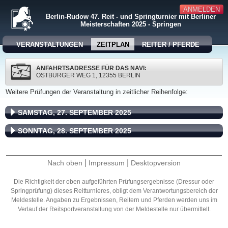
ANMELDEN
Berlin-Rudow 47. Reit - und Springturnier mit Berliner
Meisterschaften 2025 - Springen
VERANSTALTUNGEN
ZEITPLAN
REITER / PFERDE
ANFAHRTSADRESSE FÜR DAS NAVI:
OSTBURGER WEG 1, 12355 BERLIN
Weitere Prüfungen der Veranstaltung in zeitlicher Reihenfolge:
SAMSTAG, 27. SEPTEMBER 2025
SONNTAG, 28. SEPTEMBER 2025
|
|
Nach oben
Impressum
Desktopversion
Die Richtigkeit der oben aufgeführten Prüfungsergebnisse (Dressur oder
Springprüfung) dieses Reitturnieres, obligt dem Verantwortungsbereich der
Meldestelle. Angaben zu Ergebnissen, Reitern und Pferden werden uns im
Verlauf der Reitsportveranstaltung von der Meldestelle nur übermittelt.