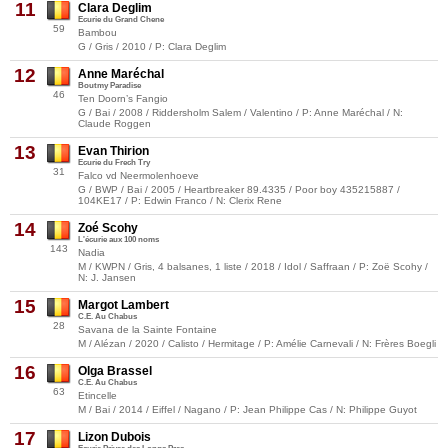
11
Clara Deglim
Ecurie du Grand Chene
59
Bambou
G / Gris / 2010 / P: Clara Deglim
12
Anne Maréchal
Boutmy Paradise
46
Ten Doorn’s Fangio
G / Bai / 2008 / Riddersholm Salem / Valentino / P: Anne Maréchal / N:
Claude Roggen
13
Evan Thirion
Ecurie du Frech Try
31
Falco vd Neermolenhoeve
G / BWP / Bai / 2005 / Heartbreaker 89.4335 / Poor boy 435215887 /
104KE17 / P: Edwin Franco / N: Clerix Rene
14
Zoé Scohy
L'écurie aux 100 noms
143
Nadia
M / KWPN / Gris, 4 balsanes, 1 liste / 2018 / Idol / Saffraan / P: Zoë Scohy /
N: J. Jansen
15
Margot Lambert
C.E. Au Chabus
28
Savana de la Sainte Fontaine
M / Alézan / 2020 / Calisto / Hermitage / P: Amélie Carnevali / N: Frères Boegli
16
Olga Brassel
C.E. Au Chabus
63
Etincelle
M / Bai / 2014 / Eiffel / Nagano / P: Jean Philippe Cas / N: Philippe Guyot
17
Lizon Dubois