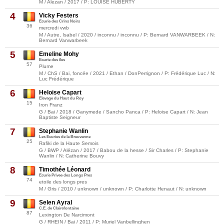
M / Alezan / 2017 / P: LOUISE HUBERTY
4
Vicky Festers
Ecurie des Crins Noirs
36
mercredi vwb
M / Autre, Isabel / 2020 / inconnu / inconnu / P: Bernard VANWARBEEK / N:
Bernard Vanwarbeek
5
Emeline Mohy
Ecurie des îles
57
Plume
M / ChS / Bai, foncée / 2021 / Ethan / DonPerrignon / P: Frédérique Luc / N:
Luc Frédérique
6
Heloise Capart
Elevage du Haut du Roy
15
Iron Franz
G / Bai / 2018 / Ganymede / Sancho Panca / P: Heloise Capart / N: Jean
Baptiste Seigneur
7
Stephanie Wanlin
Les Ecuries de la Breuvanne
25
Rafiki de la Haute Semois
G / BWP / Alézan / 2017 / Babou de la hesse / Sir Charles / P: Stephanie
Wanlin / N: Catherine Bouvy
8
Timothée Léonard
Ecurie Privee des Longs Pres
74
etoile des longs pres
M / Gris / 2010 / unknown / unknown / P: Charlotte Henaut / N: unknown
9
Selen Ayral
C.E. de Clairefontaine
87
Lexington De Narcimont
G / RHEIN / Bai / 2011 / P: Muriel Vanbellinghen