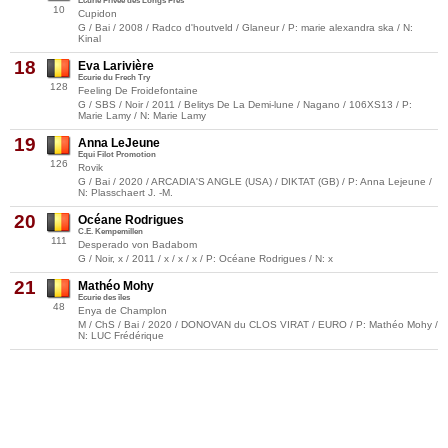
Ecurie Privee des Longs Pres
10
Cupidon
G / Bai / 2008 / Radco d'houtveld / Glaneur / P: marie alexandra ska / N:
Kinal
18
Eva Larivière
Ecurie du Frech Try
128
Feeling De Froidefontaine
G / SBS / Noir / 2011 / Belitys De La Demi-lune / Nagano / 106XS13 / P:
Marie Lamy / N: Marie Lamy
19
Anna LeJeune
Equi Filot Promotion
126
Rovik
G / Bai / 2020 / ARCADIA'S ANGLE (USA) / DIKTAT (GB) / P: Anna Lejeune /
N: Plasschaert J. -M.
20
Océane Rodrigues
C.E. Kempemillen
111
Desperado von Badabom
G / Noir, x / 2011 / x / x / x / P: Océane Rodrigues / N: x
21
Mathéo Mohy
Ecurie des îles
48
Enya de Champlon
M / ChS / Bai / 2020 / DONOVAN du CLOS VIRAT / EURO / P: Mathéo Mohy /
N: LUC Frédérique