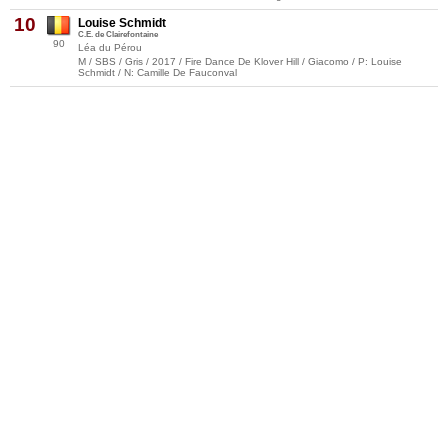
10
Louise Schmidt
C.E. de Clairefontaine
90
Léa du Pérou
M / SBS / Gris / 2017 / Fire Dance De Klover Hill / Giacomo / P: Louise
Schmidt / N: Camille De Fauconval