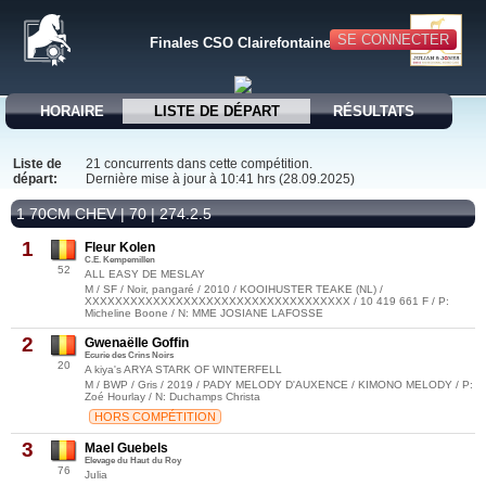
SE CONNECTER
Finales CSO Clairefontaine
HORAIRE
LISTE DE DÉPART
RÉSULTATS
Liste de
21 concurrents dans cette compétition.
départ:
Dernière mise à jour à 10:41 hrs (28.09.2025)
1 70CM CHEV | 70 | 274.2.5
1
Fleur Kolen
C.E. Kempemillen
52
ALL EASY DE MESLAY
M / SF / Noir, pangaré / 2010 / KOOIHUSTER TEAKE (NL) /
XXXXXXXXXXXXXXXXXXXXXXXXXXXXXXXXXXX / 10 419 661 F / P:
Micheline Boone / N: MME JOSIANE LAFOSSE
2
Gwenaëlle Goffin
Ecurie des Crins Noirs
20
A kiya's ARYA STARK OF WINTERFELL
M / BWP / Gris / 2019 / PADY MELODY D'AUXENCE / KIMONO MELODY / P:
Zoé Hourlay / N: Duchamps Christa
HORS COMPÉTITION
3
Mael Guebels
Elevage du Haut du Roy
76
Julia