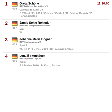
1
Greta Schöne
11:30:00
RFV Fridericus Rex Valdorf e.V.
006
Calimba de Luna 25
S / Westf / F / 2019 / Colman / Calido I / B: Schöne,Daniela / Z:
Ronne,Carsten
2
Jamie Sohie Rohleder
Reit- und Voltigierverein Vilsendo
067
Max
W
3
Johanna Marie Bogner
RSV Hiddenhausen e.V.
003
Bazil 3
W / Tin.P / FSche / 2010 / B: Hausmann,Nicole
4
Lena Birkenhäger
RFV Lopshorn Lage e.V.
046
Krekk
S / Schim / 2016 / B: Koch, Simone