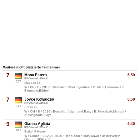
Weitere nicht platzierte Teilnehmer
7
Mona Esters
6.50
RV Ottohof 1959 e.V.
067
Maddox 33
W / DR / B / 2010 / Miraculix / Nibelungenheld / B: Mahr,Friederike / Z:
Biermann,Bärbel
7
Joyce Kowalczik
6.50
RV Ottohof 1959 e.V.
012
Bobbi 19
W / Old / B / 2016 / Borsalino / Light and Easy / B: Kowalczik,Michael /
Z: Wieghaus,Aloys
9
Gianna Agliata
6.40
RV Ottohof 1959 e.V.
011
Blakehill Henry
W / Conne / BEyCr / 2015 / Rebel Star / Hazy Dawn / B: Reitverein
Ottohof 1959 e. V.,