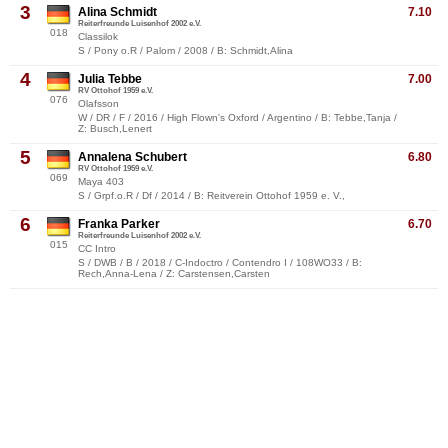
3
Alina Schmidt
7.10
Reiterfreunde Luisenhof 2002 e.V.
018
Classilok
S / Pony o.R / Palom / 2008 / B: Schmidt,Alina
4
Julia Tebbe
7.00
RV Ottohof 1959 e.V.
076
Olafsson
W / DR / F / 2016 / High Flown's Oxford / Argentino / B: Tebbe,Tanja /
Z: Busch,Lenert
5
Annalena Schubert
6.80
RV Ottohof 1959 e.V.
069
Maya 403
S / Grpf.o.R / Df / 2014 / B: Reitverein Ottohof 1959 e. V.,
6
Franka Parker
6.70
Reiterfreunde Luisenhof 2002 e.V.
015
CC Intro
S / DWB / B / 2018 / C-Indoctro / Contendro I / 108WO33 / B:
Rech,Anna-Lena / Z: Carstensen,Carsten