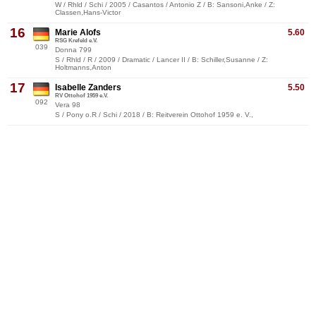
W / Rhld / Schi / 2005 / Casantos / Antonio Z / B: Sansoni,Anke / Z:
Classen,Hans-Victor
16
Marie Alofs
5.60
RSG Krefeld e.V.
039
Donna 799
S / Rhld / R / 2009 / Dramatic / Lancer II / B: Schiller,Susanne / Z:
Holtmanns,Anton
17
Isabelle Zanders
5.50
RV Ottohof 1959 e.V.
092
Vera 98
S / Pony o.R / Schi / 2018 / B: Reitverein Ottohof 1959 e. V.,