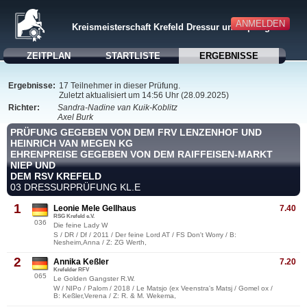
ANMELDEN
Kreismeisterschaft Krefeld Dressur und Springen
ZEITPLAN
STARTLISTE
ERGEBNISSE
Ergebnisse:
17 Teilnehmer in dieser Prüfung.
Zuletzt aktualisiert um 14:56 Uhr (28.09.2025)
Richter:
Sandra-Nadine van Kuik-Koblitz
Axel Burk
PRÜFUNG GEGEBEN VON DEM FRV LENZENHOF UND
HEINRICH VAN MEGEN KG
EHRENPREISE GEGEBEN VON DEM RAIFFEISEN-MARKT
NIEP UND
DEM RSV KREFELD
03 DRESSURPRÜFUNG KL.E
1
Leonie Mele Gellhaus
7.40
RSG Krefeld e.V.
036
Die feine Lady W
S / DR / Df / 2011 / Der feine Lord AT / FS Don't Worry / B:
Nesheim,Anna / Z: ZG Werth,
2
Annika Keßler
7.20
Krefelder RFV
065
Le Golden Gangster R.W.
W / NIPo / Palom / 2018 / Le Matsjo (ex Veenstra's Matsj / Gomel ox /
B: Keßler,Verena / Z: R. & M. Wekema,