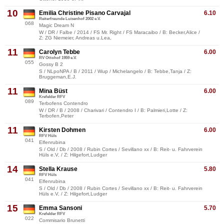
10
Emilia Christine Pisano Carvajal
6.10
Reiterfreunde Luisenhof 2002 e.V.
068
Magic Dream N
W / DR / Falbe / 2014 / FS Mr. Right / FS Maracaibo / B: Becker,Alice /
Z: ZG Niemeier, Andreas u.Lea,
11
Carolyn Tebbe
6.00
RV Ottohof 1959 e.V.
055
Gossy B 2
S / NLpoNPA / B / 2011 / Wup / Michelangelo / B: Tebbe,Tanja / Z:
Bruggeman,E.J.
11
Mina Büst
6.00
Krefelder RFV
089
Terbofens Contendro
W / DR / B / 2008 / Charivari / Contendro I / B: Palmieri,Lotte / Z:
Terbofen,Peter
11
Kirsten Dohmen
6.00
RFV Hüls
041
Elfenrubina
S / Old / Db / 2008 / Rubin Cortes / Sevillano xx / B: Reit- u. Fahrverein
Hüls e.V, / Z: Hilgefort,Ludger
14
Stella Krause
5.80
RFV Hüls
041
Elfenrubina
S / Old / Db / 2008 / Rubin Cortes / Sevillano xx / B: Reit- u. Fahrverein
Hüls e.V, / Z: Hilgefort,Ludger
15
Emma Sansoni
5.70
Krefelder RFV
022
Commisario Brunetti