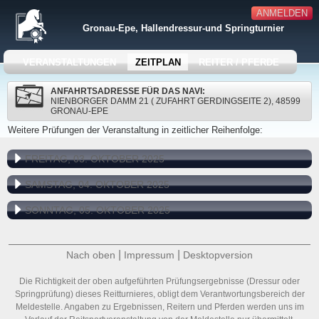
ANMELDEN
Gronau-Epe, Hallendressur-und Springturnier
VERANSTALTUNGEN
ZEITPLAN
REITER / PFERDE
ANFAHRTSADRESSE FÜR DAS NAVI:
NIENBORGER DAMM 21 ( ZUFAHRT GERDINGSEITE 2), 48599
GRONAU-EPE
Weitere Prüfungen der Veranstaltung in zeitlicher Reihenfolge:
FREITAG, 03. OKTOBER 2025
SAMSTAG, 04. OKTOBER 2025
SONNTAG, 05. OKTOBER 2025
|
|
Nach oben
Impressum
Desktopversion
Die Richtigkeit der oben aufgeführten Prüfungsergebnisse (Dressur oder
Springprüfung) dieses Reitturnieres, obligt dem Verantwortungsbereich der
Meldestelle. Angaben zu Ergebnissen, Reitern und Pferden werden uns im