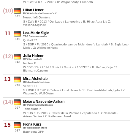
W / Grpf.o.R / F / 2018 / B: Wagner,Antje Elisabeth
(10)
Lilian Liener
RV Waldenbuch-Hasenhof e.V.
042
Neuschloß Quintera
S / ZW / B / 2013 / Qui Lago / Langostino / B: Hinze,Aura-Li / Z:
Weiland,Siglinde
11
Lea-Marie Sigle
TRG Baltmannsweiler
045
Quibell 37
S / DSP / F / 2016 / Quasimodo van de Molendreef / Landfalk / B: Sigle,Lea-
Marie / Z: Wallmeier,Horst
(12)
Julia Hafner
RFV Rottweil u.U.
043
Nimbus B
W / DR / Db / 2014 / Nutrix I / Domino / 106ZF45 / B: Hafner,Katja / Z:
Biermann,Carsten
13
Mira Alshehab
RC Aischbach Gültstein
058
Velvet HH
S / DSP / R / 2019 / Vitalis / Fürst Heinrich / B: Buchter-Alshehab,Lydia / Z:
Wagner,Dr. Wolf-Dieter
(14)
Maiara Nascente-Arikan
RV Pulvermühle Dußlingen
057
Temperado K
W / OS / Df / 2019 / Twister de la Pomme / Zapateado / B: Nascente-
Arikan,Denise / Z: Kathmann,Josef
15
Fiona Kurz
RV Nordstetten-Horb
087
Bagheera GPH