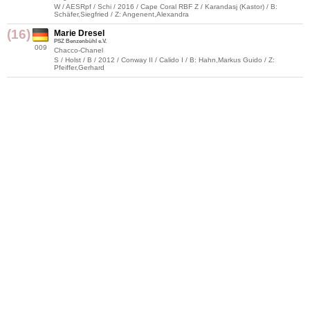
W / AESRpf / Schi / 2016 / Cape Coral RBF Z / Karandasj (Kastor) / B:
Schäfer,Siegfried / Z: Angenent,Alexandra
(16)
Marie Dresel
PSZ Benzenbühl e.V.
009
Chacco-Chanel
S / Holst / B / 2012 / Conway II / Calido I / B: Hahn,Markus Guido / Z:
Pfeiffer,Gerhard