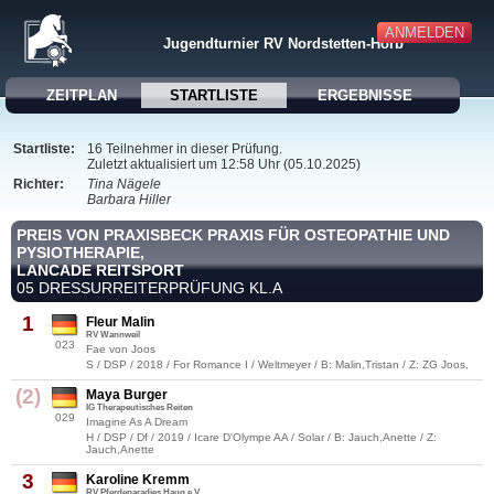
ANMELDEN
Jugendturnier RV Nordstetten-Horb
ZEITPLAN
STARTLISTE
ERGEBNISSE
Startliste:
16 Teilnehmer in dieser Prüfung.
Zuletzt aktualisiert um 12:58 Uhr (05.10.2025)
Richter:
Tina Nägele
Barbara Hiller
PREIS VON PRAXISBECK PRAXIS FÜR OSTEOPATHIE UND
PYSIOTHERAPIE,
LANCADE REITSPORT
05 DRESSURREITERPRÜFUNG KL.A
1
Fleur Malin
RV Wannweil
023
Fae von Joos
S / DSP / 2018 / For Romance I / Weltmeyer / B: Malin,Tristan / Z: ZG Joos,
(2)
Maya Burger
IG Therapeutisches Reiten
029
Imagine As A Dream
H / DSP / Df / 2019 / Icare D'Olympe AA / Solar / B: Jauch,Anette / Z:
Jauch,Anette
3
Karoline Kremm
RV Pferdeparadies Haug e.V.