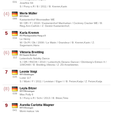
031
Josefine 64
S / Pony o.R / B / 2011 / B: Kremm,Karin
(4)
Merle Müller
RFV Bühl
086
Kastanienhof Moonwalker WE
W / DR / F / 2018 / Kastanienhof Manhattan / Cockney Cracker WE / B:
Rieg,Ann-Cathrin / Z: Gestüt Kastanienhof,
5
Karla Kremm
RV Pferdeparadies Haug e.V.
034
Le Henry
W / Dt.Pf / Db / 2008 / Le Matin / Grandeur / B: Kremm,Karin / Z:
Sagemann,Hans
(6)
Viktoria Breitling
RV Gestüt Birkhof
112
Lettenhofs Nobility Dance
S / DR / RSCHI / 2010 / Lettenhofs Derano Dancer / Dörnberg's Erimon II /
109CH49 / B: Breitling,Viktoria / Z: ZG Anselstetter,
7
Leonie Voigt
RFV Böblingen
035
Luise 117
S / Württ / F / 2011 / Levistan / Eiger I / B: Fetzer,Katja / Z: Fetzer,Katja
(8)
Leyla Bitzer
RFV Mössingen
039
Miss Polly 6
S / Pony o.R / Schi / 2013 / B: Bitzer,Timo
9
Aurelia Carlotta Wagner
RFV Ehningen
041
Momi makua 'ole