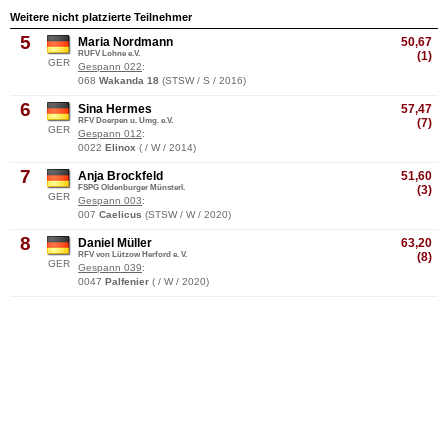
Weitere nicht platzierte Teilnehmer
5
Maria Nordmann
50,67
RUFV Lohne e.V.
(1)
GER
Gespann 022
:
068
Wakanda 18
(STSW / S / 2016)
6
Sina Hermes
57,47
RFV Doerpen u. Umg. e.V.
(7)
GER
Gespann 012
:
0022
Elinox
( / W / 2014)
7
Anja Brockfeld
51,60
FSPG Oldenburger Münsterl.
(3)
GER
Gespann 003
:
007
Caelicus
(STSW / W / 2020)
8
Daniel Müller
63,20
RFV von Lützow Herford e. V.
(8)
GER
Gespann 039
:
0047
Palfenier
( / W / 2020)