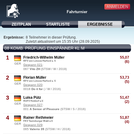
ANMELDEN
Fahrturnier
ZEITPLAN
STARTLISTE
ERGEBNISSE
Ergebnisse:
8 Teilnehmer in dieser Prüfung.
Zuletzt aktualisiert um 15:35 Uhr (28.09.2025)
08 KOMB. PRÜFUNG EINSPÄNNER KL.M
1
Friedrich-Wilhelm Müller
55,07
RFV von Lützow Herford e. V.
(6)
GER
Gespann 021
:
067
Vito ZH
(STSW / W / 2019)
2
Florian Müller
53,73
RFV von Lützow Herford e. V.
(5)
GER
Gespann 020
:
0018
Do it for
( / W / 2016)
3
Luisa Pütz
51,47
RUFV Holdorf e.V.
(2)
GER
Gespann 027
:
001
A Sense of Pleasure
(STSW / S / 2016)
4
Rainer Rethmeier
51,87
FKV Teutoburger Wald e.V.
(4)
GER
Gespann 029
:
065
Valerio 39
(STSW / H / 2018)