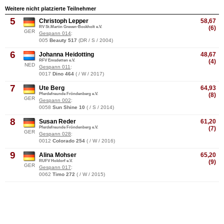
Weitere nicht platzierte Teilnehmer
5
Christoph Lepper
58,67
RV St.Martin Greven-Bockholt e.V.
(6)
GER
Gespann 014
:
005
Beauty 517
(DR / S / 2004)
6
Johanna Heidotting
48,67
RFV Emsdetten e.V.
(4)
NED
Gespann 011
:
0017
Dino 464
( / W / 2017)
7
Ute Berg
64,93
Pferdefreunde Fröndenberg e.V.
(8)
GER
Gespann 002
:
0058
Sun Shine 10
( / S / 2014)
8
Susan Reder
61,20
Pferdefreunde Fröndenberg e.V.
(7)
GER
Gespann 028
:
0012
Colorado 254
( / W / 2016)
9
Alina Mohser
65,20
RUFV Holdorf e.V.
(9)
GER
Gespann 017
:
0062
Timo 272
( / W / 2015)