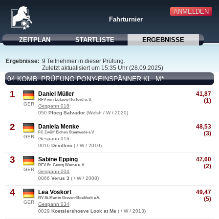
ANMELDEN
Fahrturnier
ZEITPLAN
STARTLISTE
ERGEBNISSE
Ergebnisse:
9 Teilnehmer in dieser Prüfung.
Zuletzt aktualisiert um 15:35 Uhr (28.09.2025)
04 KOMB. PRÜFUNG PONY-EINSPÄNNER KL. M*
1
Daniel Müller
41,87
RFV von Lützow Herford e. V.
(1)
GER
Gespann 018
:
050
Ploeg Salvador
(Welsh / W / 2020)
2
Daniela Menke
48,53
FC Zwölf Eichen Stemwede e.V.
(3)
GER
Gespann 016
:
0016
Devillino
( / W / 2010)
3
Sabine Epping
47,60
RFV St. Georg Werne e. V.
(2)
GER
Gespann 004
:
0066
Verus 3
( / W / 2008)
4
Lea Voskort
49,47
RV St.Martin Greven-Bockholt e.V.
(5)
GER
Gespann 034
:
0029
Koetsiershoeve Look at Me
( / W / 2013)