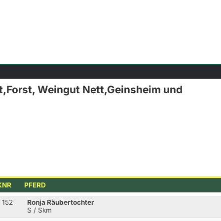
t,Forst, Weingut Nett,Geinsheim und
KNR
PFERD
152
Ronja Räubertochter
S / Skm