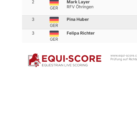
2
Mark Layer
RFV Öhringen
GER
3
Pina Huber
GER
3
Felipa Richter
GER
www.equi-score.co
Prüfung auf Richtig