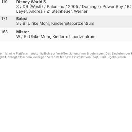
119
Disney World 5
S / DR (Westf) / Palomino / 2005 / Domingo / Power Boy
/ B:
Layer, Andrea / Z: Steinheuer, Werner
171
Babsi
S
/ B: Ulrike Mohr, Kinderreitsportzentrum
168
Mister
W
/ B: Ulrike Mohr, Kinderreitsportzentrum
m ist eine Plattform, ausschließlich zur Veröffentlichung von Ergebnissen. Das Einstellen de
keit, obliegt allein dem jeweiligen Veranstalter bzw. Einsteller von Start- und Ergebnislisten.