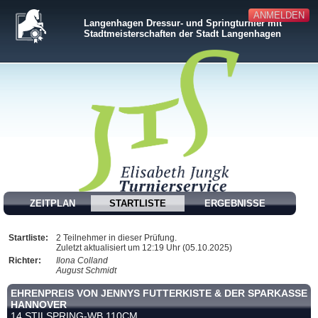
ANMELDEN
Langenhagen Dressur- und Springturnier mit
Stadtmeisterschaften der Stadt Langenhagen
ZEITPLAN
STARTLISTE
ERGEBNISSE
Startliste:
2 Teilnehmer in dieser Prüfung.
Zuletzt aktualisiert um 12:19 Uhr (05.10.2025)
Richter:
Ilona Colland
August Schmidt
EHRENPREIS VON JENNYS FUTTERKISTE & DER SPARKASSE
HANNOVER
14 STILSPRING-WB 110CM