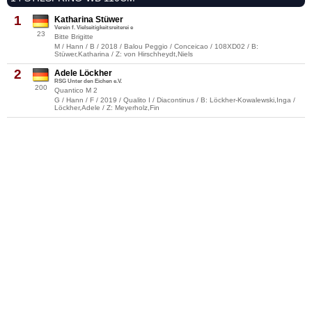
1
Katharina Stüwer
Verein f. Vielseitigkeitsreiterei e
23
Bitte Brigitte
M / Hann / B / 2018 / Balou Peggio / Conceicao / 108XD02 / B:
Stüwer,Katharina / Z: von Hirschheydt,Niels
2
Adele Löckher
RSG Unter den Eichen e.V.
200
Quantico M 2
G / Hann / F / 2019 / Qualito I / Diacontinus / B: Löckher-Kowalewski,Inga /
Löckher,Adele / Z: Meyerholz,Fin