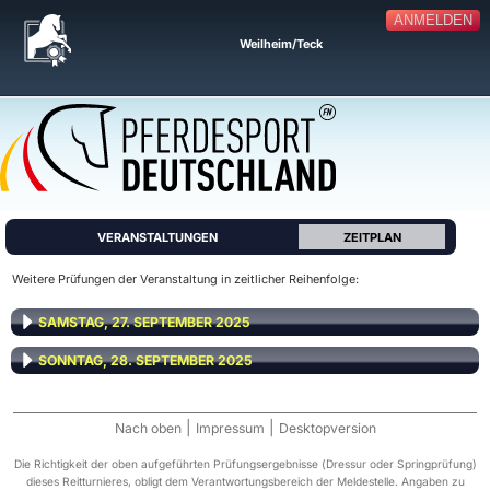
ANMELDEN
Weilheim/Teck
VERANSTALTUNGEN
ZEITPLAN
Weitere Prüfungen der Veranstaltung in zeitlicher Reihenfolge:
SAMSTAG, 27. SEPTEMBER 2025
SONNTAG, 28. SEPTEMBER 2025
|
|
Nach oben
Impressum
Desktopversion
Die Richtigkeit der oben aufgeführten Prüfungsergebnisse (Dressur oder Springprüfung)
dieses Reitturnieres, obligt dem Verantwortungsbereich der Meldestelle. Angaben zu