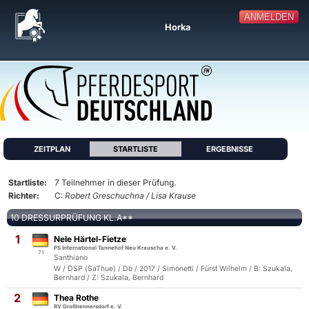
ANMELDEN
Horka
ZEITPLAN
STARTLISTE
ERGEBNISSE
Startliste:
7 Teilnehmer in dieser Prüfung.
Richter:
C:
Robert Greschuchna / Lisa Krause
10 DRESSURPRÜFUNG KL.A**
1
Nele Härtel-Fietze
PS International Tannehof Neu Krauscha e. V.
71
Santhiano
W / DSP (SaThue) / Db / 2017 / Simonetti / Fürst Wilhelm / B: Szukala,
Bernhard / Z: Szukala, Bernhard
2
Thea Rothe
RV Großhennersdorf e. V.