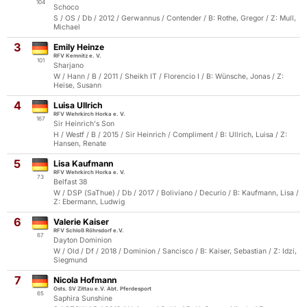
104
Schoco
S / OS / Db / 2012 / Gerwannus / Contender / B: Rothe, Gregor / Z: Mull,
Michael
3
Emily Heinze
RFV Kemnitz e. V.
101
Sharjano
W / Hann / B / 2011 / Sheikh IT / Florencio I / B: Wünsche, Jonas / Z:
Heise, Susann
4
Luisa Ullrich
RFV Wehrkirch Horka e. V.
167
Sir Heinrich's Son
H / Westf / B / 2015 / Sir Heinrich / Compliment / B: Ullrich, Luisa / Z:
Hansen, Renate
5
Lisa Kaufmann
RFV Wehrkirch Horka e. V.
73
Belfast 38
W / DSP (SaThue) / Db / 2017 / Boliviano / Decurio / B: Kaufmann, Lisa /
Z: Ebermann, Ludwig
6
Valerie Kaiser
RFV Schloß Röhrsdorf e.V.
67
Dayton Dominion
W / Old / Df / 2018 / Dominion / Sancisco / B: Kaiser, Sebastian / Z: Idzi,
Siegmund
7
Nicola Hofmann
Osts. SV Zittau e.V. Abt. Pferdesport
65
Saphira Sunshine