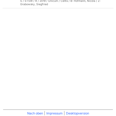
S / STSW / R / 2019 / Unicum / Celtis / B: Hofmann, Nicola / Z:
Grabowsky, Siegfried
|
|
Nach oben
Impressum
Desktopversion