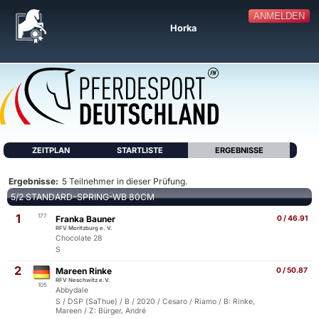
ANMELDEN
Horka
ZEITPLAN
STARTLISTE
ERGEBNISSE
Ergebnisse:
5 Teilnehmer in dieser Prüfung.
5/2 STANDARD-SPRING-WB 80CM
1
177
Franka Bauner
0 / 46.91
RFV Moritzburg e. V.
Chocolate 28
S
2
Mareen Rinke
0 / 50.87
RFV Neschwitz e.V.
105
Abbydale
S / DSP (SaThue) / B / 2020 / Cesaro / Riamo / B: Rinke,
Mareen / Z: Bürger, André