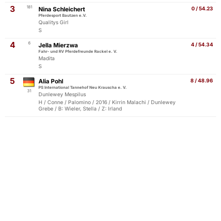
3
181
Nina Schleichert
0 / 54.23
Pferdesport Bautzen e.V.
Qualitys Girl
S
4
6
Jella Mierzwa
4 / 54.34
Fahr- und RV Pferdefreunde Rackel e. V.
Madita
S
5
Alia Pohl
8 / 48.96
PS International Tannehof Neu Krauscha e. V.
31
Dunlewey Mespilus
H / Conne / Palomino / 2016 / Kirrin Malachi / Dunlewey
Grebe / B: Wieler, Stella / Z: Irland