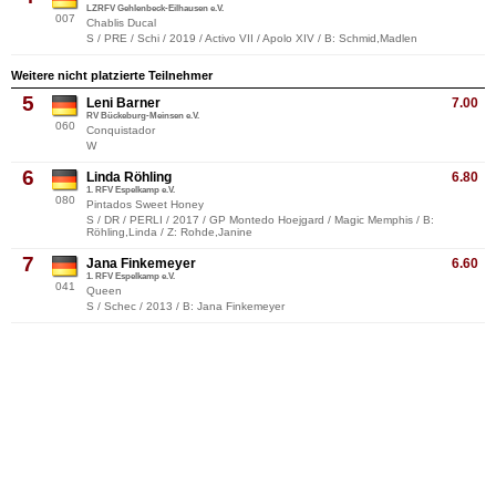
LZRFV Gehlenbeck-Eilhausen e.V.
007
Chablis Ducal
S / PRE / Schi / 2019 / Activo VII / Apolo XIV / B: Schmid,Madlen
Weitere nicht platzierte Teilnehmer
5
Leni Barner
7.00
RV Bückeburg-Meinsen e.V.
060
Conquistador
W
6
Linda Röhling
6.80
1. RFV Espelkamp e.V.
080
Pintados Sweet Honey
S / DR / PERLI / 2017 / GP Montedo Hoejgard / Magic Memphis / B:
Röhling,Linda / Z: Rohde,Janine
7
Jana Finkemeyer
6.60
1. RFV Espelkamp e.V.
041
Queen
S / Schec / 2013 / B: Jana Finkemeyer