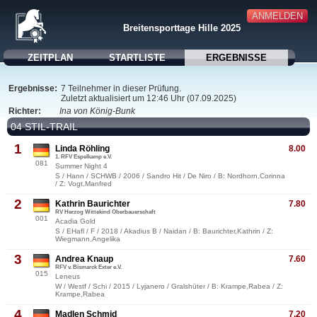
ANMELDEN
Breitensporttage Hille 2025
ZEITPLAN
STARTLISTE
ERGEBNISSE
Ergebnisse:
7 Teilnehmer in dieser Prüfung.
Zuletzt aktualisiert um 12:46 Uhr (07.09.2025)
Richter:
Ina von König-Bunk
04 STIL-TRAIL
1
Linda Röhling
8.00
1. RFV Espelkamp e.V.
081
Summer Night 4
S / Hann / SCHWB / 2006 / Sandro Hit / De Niro / B: Nordhorn,Corinna
/ Z: Vogt,Manfred
2
Kathrin Baurichter
7.80
RV Herzog Wittekind Oberbauerschaft
001
Acadia Gold
S / EHafl / F / 2018 / Akadius B / Naidan / B: Baurichter,Kathrin / Z:
Wiegmann,Angelika
3
Andrea Knaup
7.60
RFV v. Bismarck Exter e.V.
015
Leneus
W / Westf / Schi / 2015 / Lyjanero / Gralshüter / B: Krampe,Rabea / Z:
Krampe,Rabea
4
Madlen Schmid
7.20