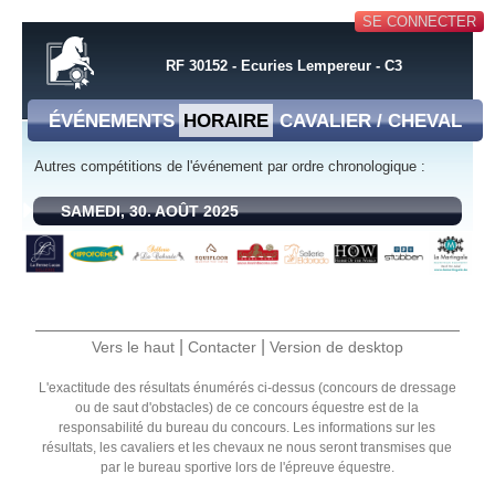
SE CONNECTER
RF 30152 - Ecuries Lempereur - C3
ÉVÉNEMENTS
HORAIRE
CAVALIER / CHEVAL
Autres compétitions de l'événement par ordre chronologique :
SAMEDI, 30. AOÛT 2025
|
|
Vers le haut
Contacter
Version de desktop
L'exactitude des résultats énumérés ci-dessus (concours de dressage
ou de saut d'obstacles) de ce concours équestre est de la
responsabilité du bureau du concours. Les informations sur les
résultats, les cavaliers et les chevaux ne nous seront transmises que
par le bureau sportive lors de l'épreuve équestre.