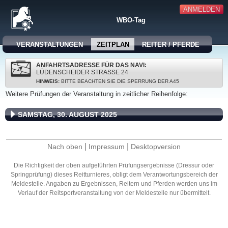
ANMELDEN
WBO-Tag
VERANSTALTUNGEN
ZEITPLAN
REITER / PFERDE
ANFAHRTSADRESSE FÜR DAS NAVI:
LÜDENSCHEIDER STRASSE 24
HINWEIS:
BITTE BEACHTEN SIE DIE SPERRUNG DER A45
Weitere Prüfungen der Veranstaltung in zeitlicher Reihenfolge:
SAMSTAG, 30. AUGUST 2025
|
|
Nach oben
Impressum
Desktopversion
Die Richtigkeit der oben aufgeführten Prüfungsergebnisse (Dressur oder
Springprüfung) dieses Reitturnieres, obligt dem Verantwortungsbereich der
Meldestelle. Angaben zu Ergebnissen, Reitern und Pferden werden uns im
Verlauf der Reitsportveranstaltung von der Meldestelle nur übermittelt.