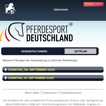
ANMELDEN
Salzmünde
VERANSTALTUNGEN
ZEITPLAN
Weitere Prüfungen der Veranstaltung in zeitlicher Reihenfolge:
SAMSTAG, 06. SEPTEMBER 2025
SONNTAG, 07. SEPTEMBER 2025
|
|
Nach oben
Impressum
Desktopversion
Die Richtigkeit der oben aufgeführten Prüfungsergebnisse (Dressur oder Springprüfung)
dieses Reitturnieres, obligt dem Verantwortungsbereich der Meldestelle. Angaben zu