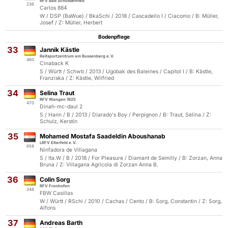
RFV Bad Schussenried
236
Carlos 884
W / DSP (BaWue) / BkaSchi / 2018 / Cascadello I / Ciacomo / B: Müller,
Josef / Z: Müller, Herbert
Bodenpflege
33
Jannik Kästle
Reitsportzentrum am Bussenberg e.V.
460
Cinaback K
S / Württ / Schwb / 2013 / Ugobak des Baleines / Capitol I / B: Kästle,
Franziska / Z: Kästle, Wilfried
34
Selina Traut
RFV Wangen 1925
470
Dinah-mc-daul 2
S / Hann / B / 2013 / Diarado's Boy / Perpignon / B: Traut, Selina / Z:
Schulz, Kerstin
35
Mohamed Mostafa Saadeldin Aboushanab
LRFV Eiterfeld e.V.
658
Ninfadora de Villagana
S / Ita.W / B / 2018 / For Pleasure / Diamant de Semilly / B: Zorzan, Anna
Bruna / Z: Villagana Agricola di Zorzan Anna B.
36
Colin Sorg
RFV Fronhofen
348
FBW Casillas
W / Württ / RSchi / 2010 / Cachas / Cento / B: Sorg, Constantin / Z: Sorg,
Alfons
37
Andreas Barth