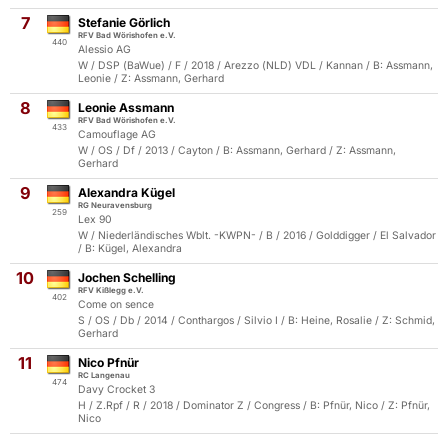
7
Stefanie Görlich
RFV Bad Wörishofen e.V.
440
Alessio AG
W / DSP (BaWue) / F / 2018 / Arezzo (NLD) VDL / Kannan / B: Assmann,
Leonie / Z: Assmann, Gerhard
8
Leonie Assmann
RFV Bad Wörishofen e.V.
433
Camouflage AG
W / OS / Df / 2013 / Cayton / B: Assmann, Gerhard / Z: Assmann,
Gerhard
9
Alexandra Kügel
RG Neuravensburg
259
Lex 90
W / Niederländisches Wblt. -KWPN- / B / 2016 / Golddigger / El Salvador
/ B: Kügel, Alexandra
10
Jochen Schelling
RFV Kißlegg e.V.
402
Come on sence
S / OS / Db / 2014 / Conthargos / Silvio I / B: Heine, Rosalie / Z: Schmid,
Gerhard
11
Nico Pfnür
RC Langenau
474
Davy Crocket 3
H / Z.Rpf / R / 2018 / Dominator Z / Congress / B: Pfnür, Nico / Z: Pfnür,
Nico