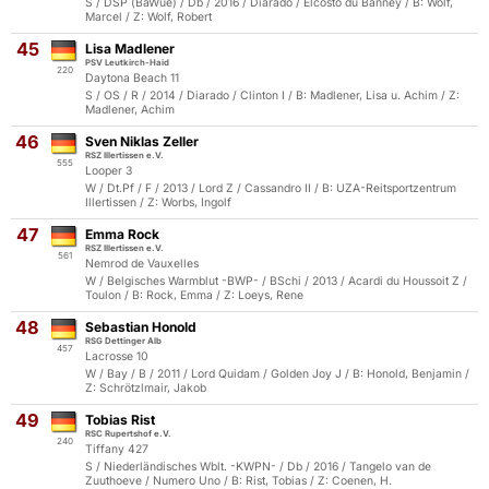
S / DSP (BaWue) / Db / 2016 / Diarado / Elcosto du Banney / B: Wolf,
Marcel / Z: Wolf, Robert
45
Lisa Madlener
PSV Leutkirch-Haid
220
Daytona Beach 11
S / OS / R / 2014 / Diarado / Clinton I / B: Madlener, Lisa u. Achim / Z:
Madlener, Achim
46
Sven Niklas Zeller
RSZ Illertissen e.V.
555
Looper 3
W / Dt.Pf / F / 2013 / Lord Z / Cassandro II / B: UZA-Reitsportzentrum
Illertissen / Z: Worbs, Ingolf
47
Emma Rock
RSZ Illertissen e.V.
561
Nemrod de Vauxelles
W / Belgisches Warmblut -BWP- / BSchi / 2013 / Acardi du Houssoit Z /
Toulon / B: Rock, Emma / Z: Loeys, Rene
48
Sebastian Honold
RSG Dettinger Alb
457
Lacrosse 10
W / Bay / B / 2011 / Lord Quidam / Golden Joy J / B: Honold, Benjamin /
Z: Schrötzlmair, Jakob
49
Tobias Rist
RSC Rupertshof e.V.
240
Tiffany 427
S / Niederländisches Wblt. -KWPN- / Db / 2016 / Tangelo van de
Zuuthoeve / Numero Uno / B: Rist, Tobias / Z: Coenen, H.