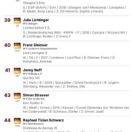
184
Glasgow's Emy
S / DSP (BrAnh) / Schi / 2018 / Glasgow van't Merelsnest / Canstakko /
B: Mader, Anna-Lena / Z: ZG Heinrich, Sophie u.Harald
39
Julia Lichtinger
RFV Ailingen
34
Limited Edition F.E.
S / Niederländisches Wblt. -KWPN- / F / 2016 / Cancara / Wizzerd WV /
B: Lichtinger, Kirsten / Z: Evers, F
40
Franz Gleinser
RFV Leutkirch-Diepoldshofen
505
Lord Lexington 5
W / OS / F / 2017 / Lordanos / Lord Pezi / B: Gleinser, Franz / Z:
Kamphaus, Andreas
41
Jenny Neff
RFV Kißlegg e.V.
387
Quintus 145
W / Hann / B / 2008 / Quicksilber / Grand Ferdinand II / B: Ungern-
Sternberg, Alexander von / Z: Strelow, Otto
43
Simon Strasser
RFV Rot an der Rot
226
Karl Gustav 4
W / Westf / Schwb / 2016 / Kannan / Cornet Obolensky (ex: Windows van
het Costersveld) / B: Schmaus, Günter / Z: Simon, Josef
44
Raphael Tizian Schwarz
RFV Bad Wurzach
538
Diablesse du Banney W