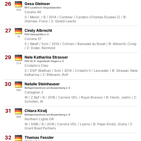
26
Gesa Gleinser
RFV Leutkirch-Diepoldshofen
504
Coralie 48
S / Meckl. / B / 2014 / Cantolar / Cardero (Champs Elysees Z) / B:
Gleinser, Franz / Z: Gestüt Lewitz
27
Cindy Albrecht
PSV Oberpörlitz e.V.
14
Coriana 57
S / Westf / Schi / 2014 / Colman / Baloubet du Rouet / B: Albrecht, Cindy
/ Z: Distel, Reinhold
29
Nele Katharina Strasser
PSV St.G. Ingolstadt-Hagau e.V.
574
Cristallo's Cleo
S / DSP (BaWue) / Schi / 2014 / Cristallo II / Lancaster / B: Strasser, Nele
Katharina / Z: Rittmann, Rolf
30
Natalie Steinhauser
Reitsportzentrum am Bussenberg e.V.
660
Callaghan Z
W / Z.Rpf / B / 2016 / Carrera VDL / Royal Bravour / B: Heckl, Joelin / Z:
Scholten, W
31
Chiara Kiralj
Reitsportzentrum am Bussenberg e.V.
666
Northern Lights GR
W / SWB / B / 2018 / Carrera VDL / Lasino / B: Pepe-Kiralji, Giulia / Z:
Grant Road Partners
32
Thomas Fessler