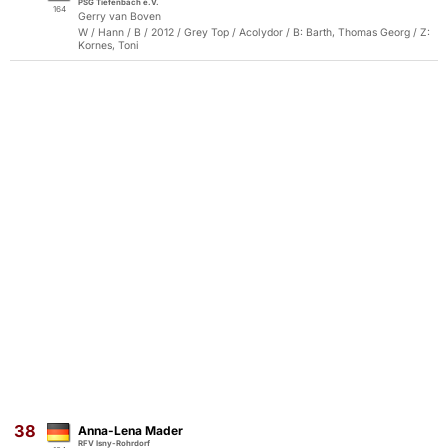
PSG Tiefenbach e.V.
164
Gerry van Boven
W / Hann / B / 2012 / Grey Top / Acolydor / B: Barth, Thomas Georg / Z:
Kornes, Toni
38
Anna-Lena Mader
RFV Isny-Rohrdorf