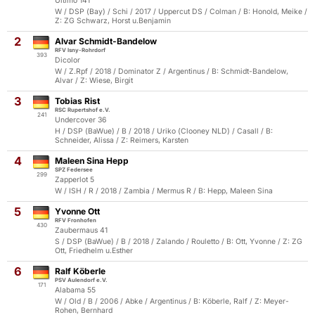
Ultimo 141
W / DSP (Bay) / Schi / 2017 / Uppercut DS / Colman / B: Honold, Meike /
Z: ZG Schwarz, Horst u.Benjamin
2
Alvar Schmidt-Bandelow
RFV Isny-Rohrdorf
393
Dicolor
W / Z.Rpf / 2018 / Dominator Z / Argentinus / B: Schmidt-Bandelow,
Alvar / Z: Wiese, Birgit
3
Tobias Rist
RSC Rupertshof e.V.
241
Undercover 36
H / DSP (BaWue) / B / 2018 / Uriko (Clooney NLD) / Casall / B:
Schneider, Alissa / Z: Reimers, Karsten
4
Maleen Sina Hepp
SPZ Federsee
299
Zapperlot 5
W / ISH / R / 2018 / Zambia / Mermus R / B: Hepp, Maleen Sina
5
Yvonne Ott
RFV Fronhofen
430
Zaubermaus 41
S / DSP (BaWue) / B / 2018 / Zalando / Rouletto / B: Ott, Yvonne / Z: ZG
Ott, Friedhelm u.Esther
6
Ralf Köberle
PSV Aulendorf e.V.
171
Alabama 55
W / Old / B / 2006 / Abke / Argentinus / B: Köberle, Ralf / Z: Meyer-
Rohen, Bernhard