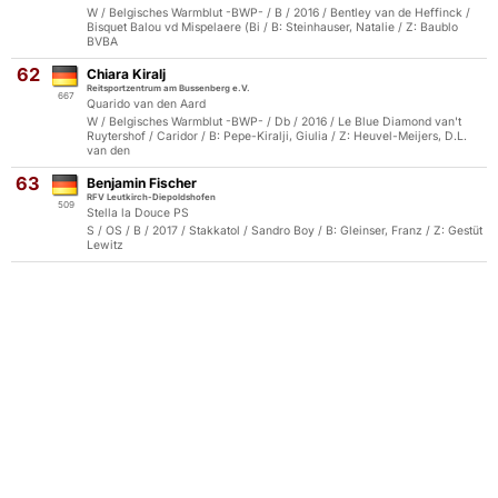
W / Belgisches Warmblut -BWP- / B / 2016 / Bentley van de Heffinck /
Bisquet Balou vd Mispelaere (Bi / B: Steinhauser, Natalie / Z: Baublo
BVBA
62
Chiara Kiralj
Reitsportzentrum am Bussenberg e.V.
667
Quarido van den Aard
W / Belgisches Warmblut -BWP- / Db / 2016 / Le Blue Diamond van't
Ruytershof / Caridor / B: Pepe-Kiralji, Giulia / Z: Heuvel-Meijers, D.L.
van den
63
Benjamin Fischer
RFV Leutkirch-Diepoldshofen
509
Stella la Douce PS
S / OS / B / 2017 / Stakkatol / Sandro Boy / B: Gleinser, Franz / Z: Gestüt
Lewitz