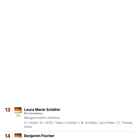
13
Laura Marie Schäfer
RFV Ehestetten
256
Neugschwent's Hellena
S / Holst / B / 2015 / Vleut / Calido I / B: Schäfer, Lars-Peter / Z: Trainer,
Hans
14
Benjamin Fischer