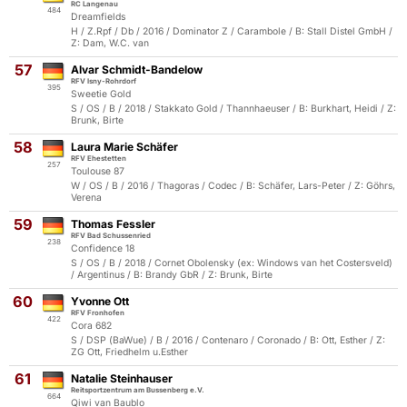
RC Langenau
484
Dreamfields
H / Z.Rpf / Db / 2016 / Dominator Z / Carambole / B: Stall Distel GmbH /
Z: Dam, W.C. van
57
Alvar Schmidt-Bandelow
RFV Isny-Rohrdorf
395
Sweetie Gold
S / OS / B / 2018 / Stakkato Gold / Thannhaeuser / B: Burkhart, Heidi / Z:
Brunk, Birte
58
Laura Marie Schäfer
RFV Ehestetten
257
Toulouse 87
W / OS / B / 2016 / Thagoras / Codec / B: Schäfer, Lars-Peter / Z: Göhrs,
Verena
59
Thomas Fessler
RFV Bad Schussenried
238
Confidence 18
S / OS / B / 2018 / Cornet Obolensky (ex: Windows van het Costersveld)
/ Argentinus / B: Brandy GbR / Z: Brunk, Birte
60
Yvonne Ott
RFV Fronhofen
422
Cora 682
S / DSP (BaWue) / B / 2016 / Contenaro / Coronado / B: Ott, Esther / Z:
ZG Ott, Friedhelm u.Esther
61
Natalie Steinhauser
Reitsportzentrum am Bussenberg e.V.
664
Qiwi van Baublo