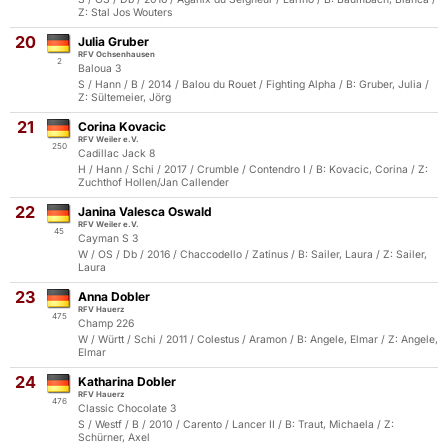
Z: Stal Jos Wouters
20
Julia Gruber
RFV Ochsenhausen
2
Baloua 3
S / Hann / B / 2014 / Balou du Rouet / Fighting Alpha / B: Gruber, Julia /
Z: Sültemeier, Jörg
21
Corina Kovacic
RFV Weiler e.V.
250
Cadillac Jack 8
H / Hann / Schi / 2017 / Crumble / Contendro I / B: Kovacic, Corina / Z:
Zuchthof Hollen/Jan Callender
22
Janina Valesca Oswald
RFV Weiler e.V.
45
Cayman S 3
W / OS / Db / 2016 / Chaccodello / Zatinus / B: Sailer, Laura / Z: Sailer,
Laura
23
Anna Dobler
RFV Hauerz
475
Champ 226
W / Württ / Schi / 2011 / Colestus / Aramon / B: Angele, Elmar / Z: Angele,
Elmar
24
Katharina Dobler
RFV Hauerz
476
Classic Chocolate 3
S / Westf / B / 2010 / Carento / Lancer II / B: Traut, Michaela / Z:
Schürner, Axel