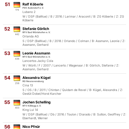
51
Ralf Köberle
PSV Aulendorf e.V.
176
Lubano 2
W / DSP (BaWue) / B / 2016 / Larimar / Araconit / B: ZG Köberle / Z: ZG
Köberle
52
Stefanie Görlich
RFV Bad Wörishofen e.V.
442
Orlanda AG
S / DSP (BaWue) / B / 2018 / Orlando / Colman / B: Assmann, Leonie / Z:
Assmann, Gerhard
53
Leonie Assmann
RFV Bad Wörishofen e.V.
436
Lancertos Jacky Cola
W / Württ / F / 2007 / Lancerto / Wagenaar / B: Görlich, Stefanie / Z:
Assmann, Gerhard
54
Alexandra Kügel
RG Neuravensburg
258
Cina 13
S / OS / B / 2011 / Chintan / Quidam de Revel / B: Kügel, Alexandra / Z:
Gestüt Dobel/Horst Karcher
55
Jochen Schelling
RFV Kißlegg e.V.
403
King Lui 14
W / DSP (BaWue) / Db / 2016 / Toulon / Diarado / B: Sutton, Geoffrey / Z:
Eberhardt, Werner
56
Nico Pfnür