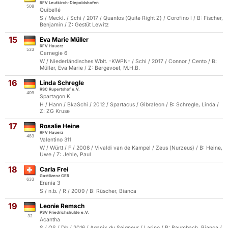
RFV Leutkirch-Diepoldshofen
508
Quibellé
S / Meckl. / Schi / 2017 / Quantos (Quite Right Z) / Corofino I / B: Fischer,
Benjamin / Z: Gestüt Lewitz
15
Eva Marie Müller
RFV Hauerz
533
Carnegie 6
W / Niederländisches Wblt. -KWPN- / Schi / 2017 / Connor / Cento / B:
Müller, Eva Marie / Z: Bergevoet, M.H.B.
16
Linda Schregle
RSC Rupertshof e.V.
409
Spartagon K
H / Hann / BkaSchi / 2012 / Spartacus / Gibraleon / B: Schregle, Linda /
Z: ZG Kruse
17
Rosalie Heine
RFV Hauerz
483
Valentino 311
W / Württ / F / 2006 / Vivaldi van de Kampel / Zeus (Nurzeus) / B: Heine,
Uwe / Z: Jehle, Paul
18
Carla Frei
Gastlizenz GER
633
Erania 3
S / n.b. / R / 2009 / B: Rüscher, Bianca
19
Leonie Remsch
PSV Friedrichshulde e.V.
32
Acantha
S / OS / Db / 2016 / Aganix du Seigneur / Larino / B: Baumbach, Bianca /