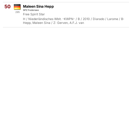
50
Maleen Sina Hepp
SPZ Federsee
295
Free Spirit Star
H / Niederländisches Wblt. -KWPN- / B / 2010 / Diarado / Larome / B:
Hepp, Maleen Sina / Z: Gerven, A.F.J. van