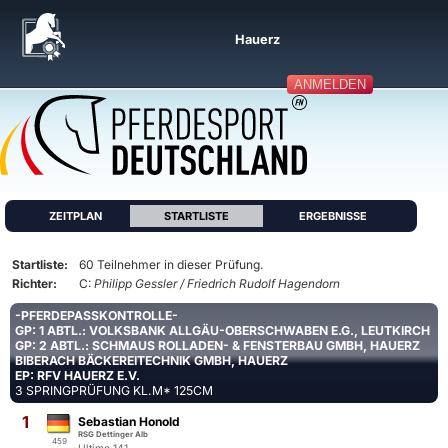
Hauerz
ANMELDEN
ZEITPLAN
STARTLISTE
ERGEBNISSE
Startliste:
60 Teilnehmer in dieser Prüfung.
Richter:
C:
Philipp Gessler / Friedrich Rudolf Hagendorn
-PFERDEPASSKONTROLLE-
GP: 1 ABTL.: VOLKSBANK ALLGÄU-OBERSCHWABEN E.G., LEUTKIRCH
GP: 2 ABTL.: SCHMAUS ROLLADEN- & FENSTERBAU GMBH, HAUERZ
BIBERACH BÄCKEREITECHNIK GMBH, HAUERZ
EP: RFV HAUERZ E.V.
3 SPRINGPRÜFUNG KL.M* 125CM
1
Sebastian Honold
RSG Dettinger Alb
459