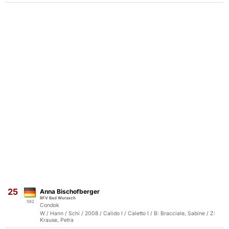
25
Anna Bischofberger
RFV Bad Wurzach
562
Condok
W / Hann / Schi / 2008 / Calido I / Caletto I / B: Bracciale, Sabine / Z:
Krause, Petra