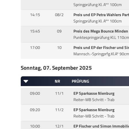
Springprüfung Kl. A** 100cm
14:15
08/2
Preis und EP Petra Wahlers Part
Springprüfung Kl. A** 100cm
15:45
09
Preis des Mega Bounce Minden
Punktespringprüfung Kl.L 110c
17:00
10
Preis und EP der Fischer und S
Mannsch.-Springprfg.Kl.A* 90c
Sonntag, 07. September 2025
NR
PRÜFUNG
09:00
11/1
EP Sparkasse Nienburg
Reiter-WB Schritt - Trab
09:20
11/2
EP Sparkasse Nienburg
Reiter-WB Schritt - Trab
10:00
12/1
EP Fischer und Simon Immobili