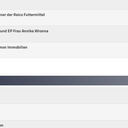
ner der Reico Futtermittel
 und EP Frau Annika Wronna
m
imon Immobilien
m
en