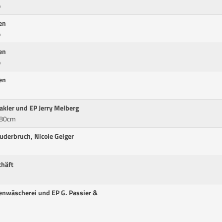
p
en
p
en
p
en
akler und EP Jerry Melberg
 80cm
uderbruch, Nicole Geiger
chäft
enwäscherei und EP G. Passier &