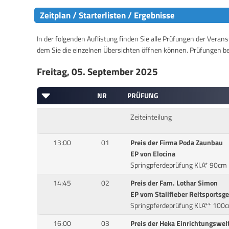
Zeitplan / Starterlisten / Ergebnisse
In der folgenden Auflistung finden Sie alle Prüfungen der Verans
dem Sie die einzelnen Übersichten öffnen können. Prüfungen b
Freitag, 05. September 2025
NR
PRÜFUNG
Zeiteinteilung
13:00
01
Preis der Firma Poda Zaunbau
EP von Elocina
Springpferdeprüfung Kl.A* 90cm
14:45
02
Preis der Fam. Lothar Simon
EP vom Stallfieber Reitsportsg
Springpferdeprüfung Kl.A** 100
16:00
03
Preis der Heka Einrichtungswel