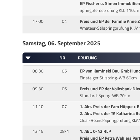
EP Fischer u. Simon Immobilien
Springpferdeprüfung Kl.L 110cm
17:00
04
Preis und EP der Familie Anne Z
Amateur-Stilspringprüfung Kl.A
Samstag, 06. September 2025
NR
PRÜFUNG
08:30
05
EP von Kaminski Bau GmbH und
Einsteiger Stilspring-WB 60cm
09:30
06
Preis und EP der Volksbank Ni
Standard-Spring-WB 70cm
11:10
07
1. Abt. Preis der Fam Hüppe + 
2. Abt. Preis der TA Katharina
Clear-Round-Springprüfung Kl.A
13:15
08/1
1. Abt. 0-42 RLP
Preis und EP Petra Wahlers Part