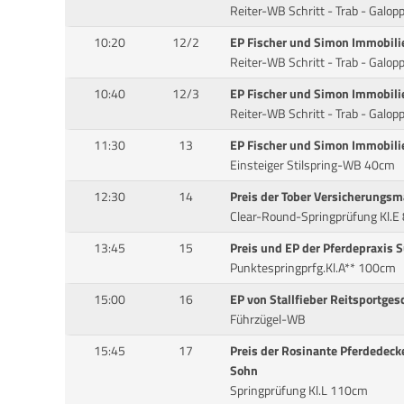
Reiter-WB Schritt - Trab - Galop
10:20
12/2
EP Fischer und Simon Immobili
Reiter-WB Schritt - Trab - Galop
10:40
12/3
EP Fischer und Simon Immobili
Reiter-WB Schritt - Trab - Galop
11:30
13
EP Fischer und Simon Immobili
Einsteiger Stilspring-WB 40cm
12:30
14
Preis der Tober Versicherungsm
Clear-Round-Springprüfung Kl.E
13:45
15
Preis und EP der Pferdepraxis S
Punktespringprfg.Kl.A** 100cm
15:00
16
EP von Stallfieber Reitsportges
Führzügel-WB
15:45
17
Preis der Rosinante Pferdedeck
Sohn
Springprüfung Kl.L 110cm