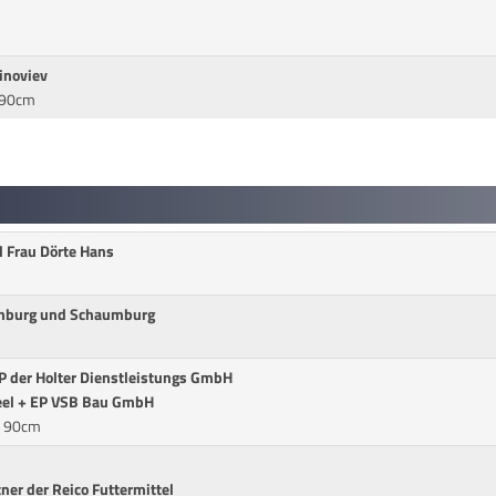
inoviev
* 90cm
 Frau Dörte Hans
enburg und Schaumburg
EP der Holter Dienstleistungs GmbH
 Beel + EP VSB Bau GmbH
* 90cm
ner der Reico Futtermittel