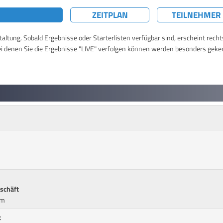
ZEITPLAN
TEILNEHMER
taltung. Sobald Ergebnisse oder Starterlisten verfügbar sind, erscheint rech
ei denen Sie die Ergebnisse "LIVE" verfolgen können werden besonders geke
eschäft
cm
t