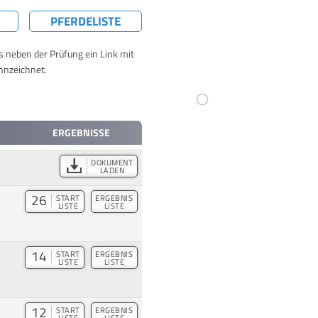
PFERDELISTE
ts neben der Prüfung ein Link mit
nnzeichnet.
ERGEBNISSE
DOKUMENT
LADEN
26
START
ERGEBNIS
LISTE
LISTE
14
START
ERGEBNIS
LISTE
LISTE
12
START
ERGEBNIS
LISTE
LISTE