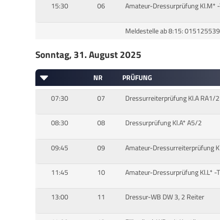
15:30
06
Amateur-Dressurprüfung Kl.M* 
Meldestelle ab 8:15: 01512553
Sonntag, 31. August 2025
NR
PRÜFUNG
07:30
07
Dressurreiterprüfung Kl.A RA1/2
08:30
08
Dressurprüfung Kl.A* A5/2
09:45
09
Amateur-Dressurreiterprüfung Kl
11:45
10
Amateur-Dressurprüfung Kl.L* -
13:00
11
Dressur-WB DW 3, 2 Reiter