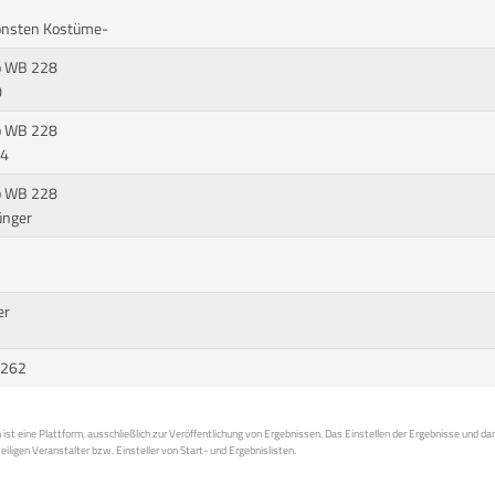
hönsten Kostüme-
pp WB 228
0
pp WB 228
14
pp WB 228
ünger
er
9262
st eine Plattform, ausschließlich zur Veröffentlichung von Ergebnissen. Das Einstellen der Ergebnisse und da
weiligen Veranstalter bzw. Einsteller von Start- und Ergebnislisten.