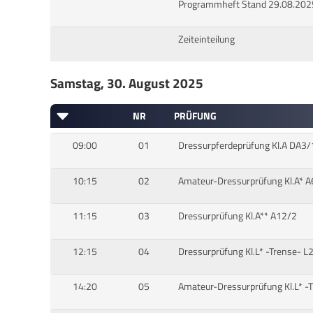
Programmheft Stand 29.08.202
Zeiteinteilung
Samstag, 30. August 2025
NR
PRÜFUNG
09:00
01
Dressurpferdeprüfung Kl.A DA3/
10:15
02
Amateur-Dressurprüfung Kl.A* A
11:15
03
Dressurprüfung Kl.A** A12/2
12:15
04
Dressurprüfung Kl.L* -Trense- L
14:20
05
Amateur-Dressurprüfung Kl.L* -