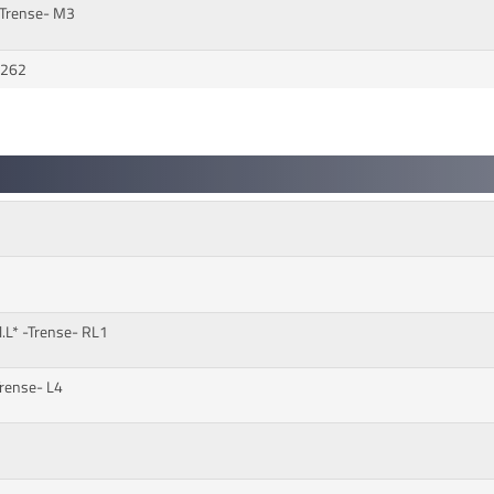
-Trense- M3
9262
.L* -Trense- RL1
Trense- L4