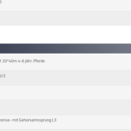
5
1 20*40m 4-6 jähr. Pferde
6/2
2
Trense- mit Gehorsamssprung L3