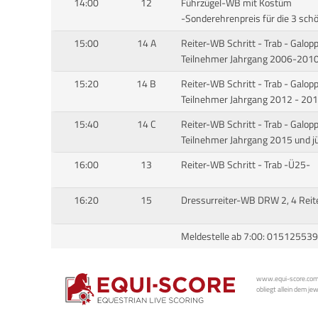
14:00
12
Führzügel-WB mit Kostüm
-Sonderehrenpreis für die 3 sc
15:00
14 A
Reiter-WB Schritt - Trab - Galo
Teilnehmer Jahrgang 2006-201
15:20
14 B
Reiter-WB Schritt - Trab - Galo
Teilnehmer Jahrgang 2012 - 20
15:40
14 C
Reiter-WB Schritt - Trab - Galo
Teilnehmer Jahrgang 2015 und j
16:00
13
Reiter-WB Schritt - Trab -Ü25-
16:20
15
Dressurreiter-WB DRW 2, 4 Reit
Meldestelle ab 7:00: 01512553
www.equi-score.com i
obliegt allein dem je