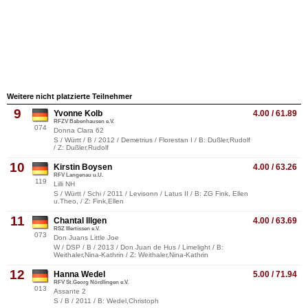
Weitere nicht platzierte Teilnehmer
9
Yvonne Kolb
4.00 / 61.89
RFZV Babenhausen e.V.
074
Donna Clara 62
S / Württ / B / 2012 / Demetrius / Florestan I / B: Dußler,Rudolf
/ Z: Dußler,Rudolf
10
Kirstin Boysen
4.00 / 63.26
RFV Langenau u.U.
119
Lilli NH
S / Württ / Schi / 2011 / Levisonn / Latus II / B: ZG Fink, Ellen
u.Theo, / Z: Fink,Ellen
11
Chantal Illgen
4.00 / 63.69
RSZ Illertissen e.V.
073
Don Juans Little Joe
W / DSP / B / 2013 / Don Juan de Hus / Limelight / B:
Weithaler,Nina-Kathrin / Z: Weithaler,Nina-Kathrin
12
Hanna Wedel
5.00 / 71.94
RFV St.Georg Nördlingen e.V.
013
Assante 2
S / B / 2011 / B: Wedel,Christoph