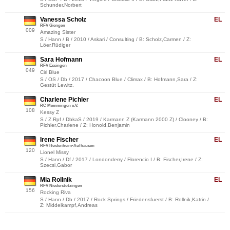
Schunder,Norbert
Vanessa Scholz
EL
RFV Giengen
009
Amazing Sister
S / Hann / B / 2010 / Askari / Consulting / B: Scholz,Carmen / Z:
Löer,Rüdiger
Sara Hofmann
EL
RFV Essingen
049
Ciri Blue
S / OS / Db / 2017 / Chacoon Blue / Climax / B: Hofmann,Sara / Z:
Gestüt Lewitz,
Charlene Pichler
EL
RC Memmingen e.V.
108
Kessy Z
S / Z.Rpf / DbkaS / 2019 / Karmann Z (Karmann 2000 Z) / Clooney / B:
Pichler,Charlene / Z: Honold,Benjamin
Irene Fischer
EL
RFV Heidenheim-Aufhausen
120
Lionel Missy
S / Hann / Df / 2017 / Londonderry / Florencio I / B: Fischer,Irene / Z:
Szecsi,Gabor
Mia Rollnik
EL
RFV Niederstotzingen
156
Rocking Riva
S / Hann / Db / 2017 / Rock Springs / Friedensfuerst / B: Rollnik,Katrin /
Z: Middelkampf,Andreas