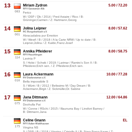
13
Miriam Zydron
5.00 / 72.20
RFV Gerstetten-Alb
083
Ferico
W / DSP / Db / 2014 / Fred Astaire / Rico / B:
Grüninger,Carmen / Z: Hartmann,Georg
14
Jolina Leipner
8.00 / 57.62
RC Burgoberbach e.V.
001
Abracadabra pur Emotion
W / Westf / B / 2018 / A la Carte NRW / Up to date / B:
Leipner,Jolina / Z: Kalde,Franz-Josef
15
Annika Pfleiderer
8.00 / 58.75
RFV Heuchlingen
114
Lavinia P
S / Holst / Schwb / 2019 / Larimar / Ramiro's Son II / B:
Pfleiderer,Erich sen. / Z: Pfleiderer,Erich sen.
16
Laura Ackermann
10.00 / 77.28
RV Diederstetten e.V.
016
Bella impossibile S
S / Württ / B / 2012 / Belissimo M / Day Dream / B:
Ackermann,Birgit / Z: Sickmüller,Dr. Sabine
17
Jana Dittmann
12.00 / 64.86
RV Diederstetten e.V.
075
Doohulla Pat
W / Conne / RSchi / 2015 / Illaunurra Bay / Linsfort Barney /
B: Dittmann,Jana
Celine Gnann
EL
RFV Aalen-Waldhausen
175
Vingina NS
S / DSP / B / 2018 / Vingino / Cristallo II / B: Starz,Franz-Xaver / Z: