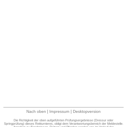
|
|
Nach oben
Impressum
Desktopversion
Die Richtigkeit der oben aufgeführten Prüfungsergebnisse (Dressur oder
Springprüfung) dieses Reitturnieres, obligt dem Verantwortungsbereich der Meldestelle.