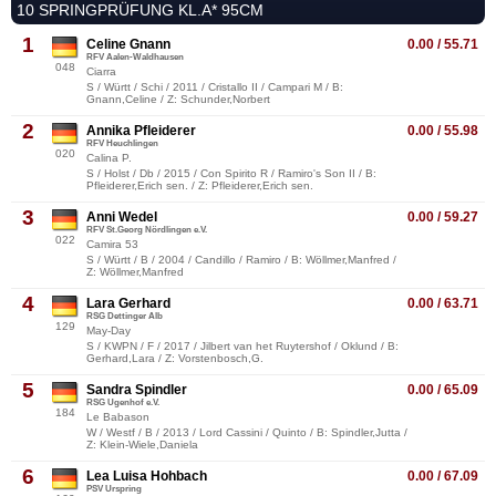
10 SPRINGPRÜFUNG KL.A* 95CM
1
Celine Gnann
0.00 / 55.71
RFV Aalen-Waldhausen
048
Ciarra
S / Württ / Schi / 2011 / Cristallo II / Campari M / B:
Gnann,Celine / Z: Schunder,Norbert
2
Annika Pfleiderer
0.00 / 55.98
RFV Heuchlingen
020
Calina P.
S / Holst / Db / 2015 / Con Spirito R / Ramiro's Son II / B:
Pfleiderer,Erich sen. / Z: Pfleiderer,Erich sen.
3
Anni Wedel
0.00 / 59.27
RFV St.Georg Nördlingen e.V.
022
Camira 53
S / Württ / B / 2004 / Candillo / Ramiro / B: Wöllmer,Manfred /
Z: Wöllmer,Manfred
4
Lara Gerhard
0.00 / 63.71
RSG Dettinger Alb
129
May-Day
S / KWPN / F / 2017 / Jilbert van het Ruytershof / Oklund / B:
Gerhard,Lara / Z: Vorstenbosch,G.
5
Sandra Spindler
0.00 / 65.09
RSG Ugenhof e.V.
184
Le Babason
W / Westf / B / 2013 / Lord Cassini / Quinto / B: Spindler,Jutta /
Z: Klein-Wiele,Daniela
6
Lea Luisa Hohbach
0.00 / 67.09
PSV Urspring