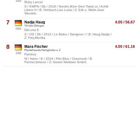
160
Ruby Lancer
S / KWPN / Db / 2016 / Gemini (Klon Gem Twist) xx / Achill-
Libero H / B: Hohbach,Lea Luisa / Z: Erik u. Marie-Jose
Sleutels,
7
Nadja Haug
4.00 / 56.67
TG Ulm-Örlingen
066
DeLuna 6
S / OS / Db / 2014 / Le Balou / Davignon I / B: Haug,Nadja /
Z: Frey,Monika
8
Mara Fischer
4.00 / 61.16
Pferdefreunde Hertighofen e. V.
188
Pyroboy
W / Hann / B / 2018 / Plot Blue / Cheenook / B:
Fischer,Simone / Z: Gestüt Woldsee GmbH,