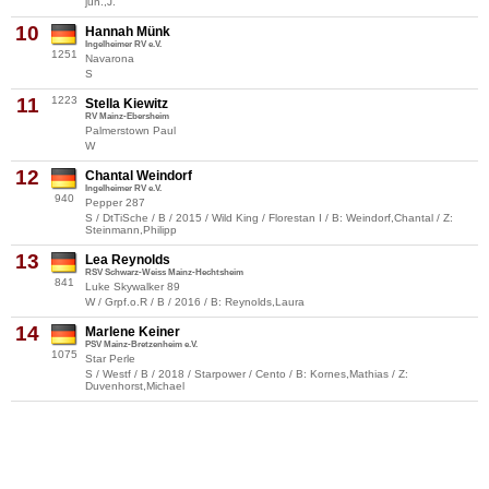
jun.,J.
10
Hannah Münk
Ingelheimer RV e.V.
1251
Navarona
S
11
1223
Stella Kiewitz
RV Mainz-Ebersheim
Palmerstown Paul
W
12
Chantal Weindorf
Ingelheimer RV e.V.
940
Pepper 287
S / DtTiSche / B / 2015 / Wild King / Florestan I / B: Weindorf,Chantal / Z:
Steinmann,Philipp
13
Lea Reynolds
RSV Schwarz-Weiss Mainz-Hechtsheim
841
Luke Skywalker 89
W / Grpf.o.R / B / 2016 / B: Reynolds,Laura
14
Marlene Keiner
PSV Mainz-Bretzenheim e.V.
1075
Star Perle
S / Westf / B / 2018 / Starpower / Cento / B: Kornes,Mathias / Z:
Duvenhorst,Michael