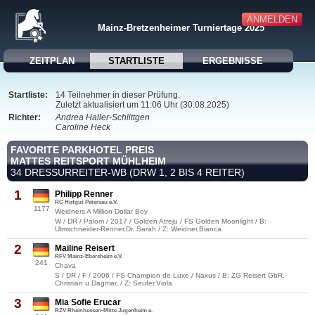
ANMELDEN
Mainz-Bretzenheimer Turniertage 2025
ZEITPLAN
STARTLISTE
ERGEBNISSE
Startliste:
14 Teilnehmer in dieser Prüfung.
Zuletzt aktualisiert um 11:06 Uhr (30.08.2025)
Richter:
Andrea Haller-Schlittgen
Caroline Heck
FAVORITE PARKHOTEL PREIS
MATTES REITSPORT MÜHLHEIM
34 DRESSURREITER-WB (DRW 1, 2 BIS 4 REITER)
1
Philipp Renner
RC Hofgut Petersau e.V.
1177
Weidners A Million Dollar Boy
W / DR / Palom / 2017 / Golden Atreju / FS Golden Moonlight / B:
Ulmschneider-Renner,Dr. Sarah / Z: Weidner,Bianca
2
Mailine Reisert
RFV Mainz-Ebersheim e.V.
241
Chava
S / DR / F / 2006 / FS Champion de Luxe / Naxus / B: ZG Reisert GbR,
Christian u.Dagmar, / Z: Seufer,Viola
3
Mia Sofie Erucar
RZV Rheinhessen-Mitte Jugenheim e.