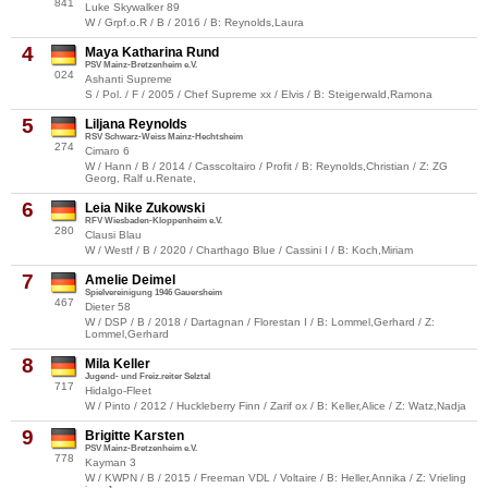
841
Luke Skywalker 89
W / Grpf.o.R / B / 2016 / B: Reynolds,Laura
4
Maya Katharina Rund
PSV Mainz-Bretzenheim e.V.
024
Ashanti Supreme
S / Pol. / F / 2005 / Chef Supreme xx / Elvis / B: Steigerwald,Ramona
5
Liljana Reynolds
RSV Schwarz-Weiss Mainz-Hechtsheim
274
Cimaro 6
W / Hann / B / 2014 / Casscoltairo / Profit / B: Reynolds,Christian / Z: ZG
Georg, Ralf u.Renate,
6
Leia Nike Zukowski
RFV Wiesbaden-Kloppenheim e.V.
280
Clausi Blau
W / Westf / B / 2020 / Charthago Blue / Cassini I / B: Koch,Miriam
7
Amelie Deimel
Spielvereinigung 1946 Gauersheim
467
Dieter 58
W / DSP / B / 2018 / Dartagnan / Florestan I / B: Lommel,Gerhard / Z:
Lommel,Gerhard
8
Mila Keller
Jugend- und Freiz.reiter Selztal
717
Hidalgo-Fleet
W / Pinto / 2012 / Huckleberry Finn / Zarif ox / B: Keller,Alice / Z: Watz,Nadja
9
Brigitte Karsten
PSV Mainz-Bretzenheim e.V.
778
Kayman 3
W / KWPN / B / 2015 / Freeman VDL / Voltaire / B: Heller,Annika / Z: Vrieling