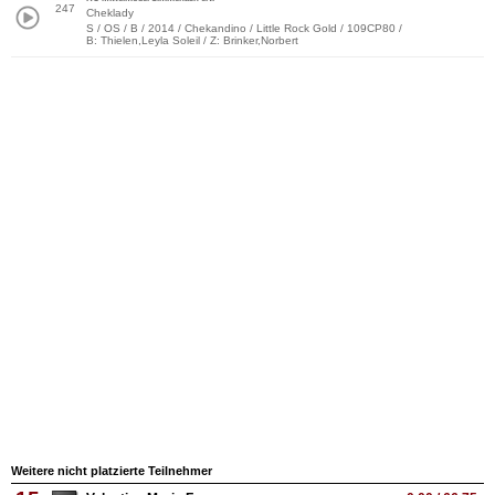
247
Cheklady
S / OS / B / 2014 / Chekandino / Little Rock Gold / 109CP80 /
B: Thielen,Leyla Soleil / Z: Brinker,Norbert
Weitere nicht platzierte Teilnehmer