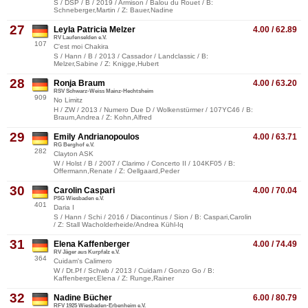
S / DSP / B / 2019 / Armison / Balou du Rouet / B:
Schneberger,Martin / Z: Bauer,Nadine
27
Leyla Patricia Melzer
4.00 / 62.89
RV Laufenselden e.V.
107
C'est moi Chakira
S / Hann / B / 2013 / Cassador / Landclassic / B:
Melzer,Sabine / Z: Knigge,Hubert
28
Ronja Braum
4.00 / 63.20
RSV Schwarz-Weiss Mainz-Hechtsheim
909
No Limitz
H / ZW / 2013 / Numero Due D / Wolkenstürmer / 107YC46 / B:
Braum,Andrea / Z: Kohn,Alfred
29
Emily Andrianopoulos
4.00 / 63.71
RG Berghof e.V.
282
Clayton ASK
W / Holst / B / 2007 / Clarimo / Concerto II / 104KF05 / B:
Offermann,Renate / Z: Oellgaard,Peder
30
Carolin Caspari
4.00 / 70.04
PSG Wiesbaden e.V.
401
Daria I
S / Hann / Schi / 2016 / Diacontinus / Sion / B: Caspari,Carolin
/ Z: Stall Wacholderheide/Andrea Kühl-Iq
31
Elena Kaffenberger
4.00 / 74.49
RV Jäger aus Kurpfalz e.V.
364
Cuidam's Calimero
W / Dt.Pf / Schwb / 2013 / Cuidam / Gonzo Go / B:
Kaffenberger,Elena / Z: Runge,Rainer
32
Nadine Bücher
6.00 / 80.79
RFV 1925 Wiesbaden-Erbenheim e.V.