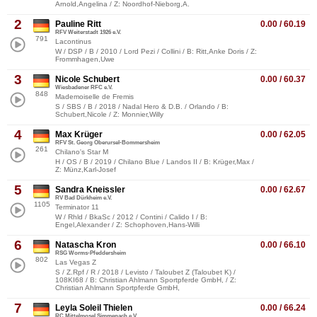
Arnold,Angelina / Z: Noordhof-Nieborg,A.
2
Pauline Ritt
0.00 / 60.19
RFV Weiterstadt 1926 e.V.
791
Lacontinus
W / DSP / B / 2010 / Lord Pezi / Collini / B: Ritt,Anke Doris / Z:
Frommhagen,Uwe
3
Nicole Schubert
0.00 / 60.37
Wiesbadener RFC e.V.
848
Mademoiselle de Fremis
S / SBS / B / 2018 / Nadal Hero & D.B. / Orlando / B:
Schubert,Nicole / Z: Monnier,Willy
4
Max Krüger
0.00 / 62.05
RFV St. Georg Oberursel-Bommersheim
261
Chilano's Star M
H / OS / B / 2019 / Chilano Blue / Landos II / B: Krüger,Max /
Z: Münz,Karl-Josef
5
Sandra Kneissler
0.00 / 62.67
RV Bad Dürkheim e.V.
1105
Terminator 11
W / Rhld / BkaSc / 2012 / Contini / Calido I / B:
Engel,Alexander / Z: Schophoven,Hans-Willi
6
Natascha Kron
0.00 / 66.10
RSG Worms-Pfeddersheim
802
Las Vegas Z
S / Z.Rpf / R / 2018 / Levisto / Taloubet Z (Taloubet K) /
108KI68 / B: Christian Ahlmann Sportpferde GmbH, / Z:
Christian Ahlmann Sportpferde GmbH,
7
Leyla Soleil Thielen
0.00 / 66.24
RC Mittelmosel Simmenach e.V.