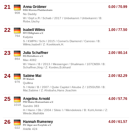
21
Anna Gröbner
0.00 / 70.99
RSG Worms-Pfeddersheim
908
No Daddy
W / Grpf.o.R / Schwb / 2017 / Unbekannt / Unbekannt / B:
Robe,Uschy
22
Isabell Wilms
1.00 / 77.50
RFV Billigheim e.V.
764
Kalysta
S / KWPN / Schi / 2015 / Cornet's Diamond / Canoso / B:
Wilms,Isabell / Z: Koekkoek,H.
23
Julia Schaffner
2.00 / 80.14
RG Büttelborn e.V.
864
Max 4082
W / Hann / B / 2013 / Messenger / Shalimaro / 107CM39 / B:
Schaffner,Jörg / Z: Kordes,Eckhard
24
Sabine Mai
2.00 / 82.29
PF Malsch
976
Quillina
S / Holst / B / 2007 / Quite Capitol / Aloube Z / 105GU58 / B:
Mai,Sabine / Z: Ahsbahs,Hans Joachim
25
Angelina Arnold
4.00 / 57.76
PSV Mainz-Bretzenheim e.V.
1019
Sandro 383
H / Hann / Db / 2004 / Silvio I / Wendekreis / B: Kohl,Armin / Z:
Wrede,Mathilde
26
Hannah Rumeney
4.00 / 61.57
RV Jäger aus Kurpfalz e.V.
022
Arielle 424