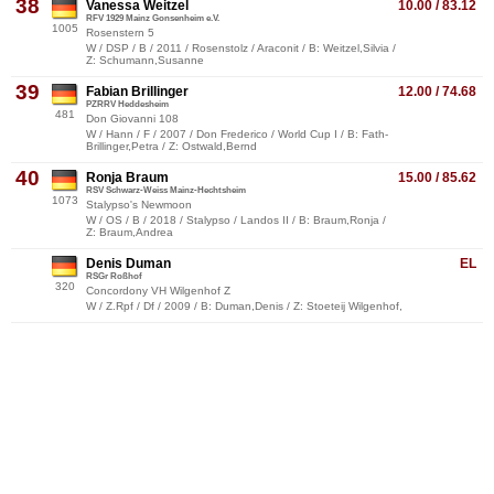
38
Vanessa Weitzel
10.00 / 83.12
RFV 1929 Mainz Gonsenheim e.V.
1005
Rosenstern 5
W / DSP / B / 2011 / Rosenstolz / Araconit / B: Weitzel,Silvia /
Z: Schumann,Susanne
39
Fabian Brillinger
12.00 / 74.68
PZRRV Heddesheim
481
Don Giovanni 108
W / Hann / F / 2007 / Don Frederico / World Cup I / B: Fath-
Brillinger,Petra / Z: Ostwald,Bernd
40
Ronja Braum
15.00 / 85.62
RSV Schwarz-Weiss Mainz-Hechtsheim
1073
Stalypso's Newmoon
W / OS / B / 2018 / Stalypso / Landos II / B: Braum,Ronja /
Z: Braum,Andrea
Denis Duman
EL
RSGr Roßhof
320
Concordony VH Wilgenhof Z
W / Z.Rpf / Df / 2009 / B: Duman,Denis / Z: Stoeteij Wilgenhof,