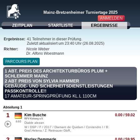
Mainz-Bretzenheimer Turniertage 2025
ANMELDEN
ZEITPLAN
STARTLISTE
ERGEBNISSE
Ergebnisse:
41 Teilnehmer in dieser Prüfung.
Zuletzt aktualisiert um 23:40 Uhr (26.08.2025)
Richter:
Nicole Weber
Dr. Alfons Woestmann
PARCOURS PLAN
1 ABT. PREIS DES ARCHITEKTURBÜROS PLUM +
SCHLEMMER MAINZ
2 ABT PREIS VON SYLVIA HAMMER
GEBÄUDE- UND SICHERHEITSDIENSTLEISTUNGEN
PASSKONTROLLE!!
17 AMATEUR-SPRINGPRÜFUNG KL.L 110CM
Abteilung 1
1
Kim Busche
0.00 / 59.02
RFV Kirberg e.V.
446
Diable alezan
W / DSP / F / 2017 / Diamant de Quidam / Contendro I / B:
Graf,Helena / Z: Reitnauer GbR,
2
Marlay Demmerle
0.00 / 59.95