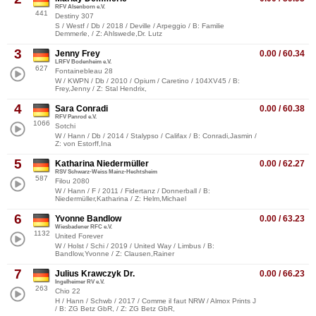
RFV Alsenborn e.V.
441
Destiny 307
S / Westf / Db / 2018 / Deville / Arpeggio / B: Familie
Demmerle, / Z: Ahlswede,Dr. Lutz
3
Jenny Frey
0.00 / 60.34
LRFV Bodenheim e.V.
627
Fontainebleau 28
W / KWPN / Db / 2010 / Opium / Caretino / 104XV45 / B:
Frey,Jenny / Z: Stal Hendrix,
4
Sara Conradi
0.00 / 60.38
RFV Panrod e.V.
1066
Sotchi
W / Hann / Db / 2014 / Stalypso / Califax / B: Conradi,Jasmin /
Z: von Estorff,Ina
5
Katharina Niedermüller
0.00 / 62.27
RSV Schwarz-Weiss Mainz-Hechtsheim
587
Filou 2080
W / Hann / F / 2011 / Fidertanz / Donnerball / B:
Niedermüller,Katharina / Z: Helm,Michael
6
Yvonne Bandlow
0.00 / 63.23
Wiesbadener RFC e.V.
1132
United Forever
W / Holst / Schi / 2019 / United Way / Limbus / B:
Bandlow,Yvonne / Z: Clausen,Rainer
7
Julius Krawczyk Dr.
0.00 / 66.23
Ingelheimer RV e.V.
263
Chio 22
H / Hann / Schwb / 2017 / Comme il faut NRW / Almox Prints J
/ B: ZG Betz GbR, / Z: ZG Betz GbR,