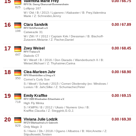
15
Valentina Marie Frey
0.00 / 66.75
RFV St. Georg Oberursel-Bommersheim
825
Lollipop 167
W / Old / B / 2013 / Lyjanero / Alabaster / B: Frey,Valentina
Marie / Z: Schneider,Jenny
16
Clara Sandvik
0.00 / 67.89
RFV Schifferstadt e.V.
198
Catweazle 31
W / ZW / F / 2012 / Captain Kirk / Dressman / B: Bischoff-
Zutavern,Melanie / Z: Fischer,Daniel
17
Zoey Weisel
0.00 / 68.45
RFV Traisa e.V.
447
Diabolo CT
W / Westf / B / 2016 / Don Diarado / Wanderbursch II / B:
Weisel,Michael / Z: Thyhatmer,Carina
18
Clea-Marleen Jahr
0.00 / 68.90
RFV Rheinböllen u.Umg.e.V.
350
Cornet's Curly Sue
S / Westf / Schwb / 2015 / Cornet Obolensky (ex: Windows /
Luxius / B: Jahr,Silke / Z: Schumacher,Peter
19
Emily Kraffke
0.00 / 69.15
RFV 1925 Wiesbaden-Erbenheim e.V.
718
High Fly Minka
S / KWPN / B / 2012 / Ukato / Numero Uno / B:
Kraffke,Claudia / Z: Steggink,G.G.J.
20
Viviana Julie Lodzik
0.00 / 69.30
RFZV Ellerbachtal e.V. Gebroth
929
Only Magic 3
S / Hann / Db / 2018 / Ogano / Albatros / B: Hörr,Anette / Z:
Stipulkowski,Torsten