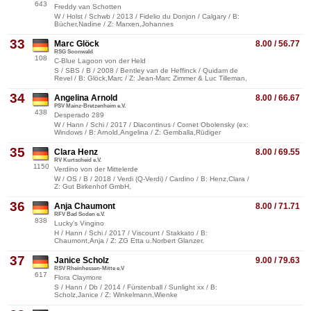
643
Freddy van Schotten
W / Holst / Schwb / 2013 / Fidelio du Donjon / Calgary / B:
Bücher,Nadine / Z: Marxen,Johannes
33
Marc Glöck
8.00 / 56.77
RSG Soonwald
108
C-Blue Lagoon von der Held
S / SBS / B / 2008 / Bentley van de Heffinck / Quidam de
Revel / B: Glöck,Marc / Z: Jean-Marc Zimmer & Luc Tilleman,
34
Angelina Arnold
8.00 / 66.67
PSV Mainz-Bretzenheim e.V.
438
Desperado 289
W / Hann / Schi / 2017 / Diacontinus / Cornet Obolensky (ex:
Windows / B: Arnold,Angelina / Z: Gemballa,Rüdiger
35
Clara Henz
8.00 / 69.55
RV Kurtscheid e.V.
1150
Verdino von der Mittelerde
W / OS / B / 2018 / Verdi (Q-Verdi) / Cardino / B: Henz,Clara /
Z: Gut Birkenhof GmbH,
36
Anja Chaumont
8.00 / 71.71
RFV Bad Soden e.V.
838
Lucky's Vingino
H / Hann / Schi / 2017 / Viscount / Stakkato / B:
Chaumont,Anja / Z: ZG Etta u.Norbert Glanzer,
37
Janice Scholz
9.00 / 79.63
RSV Rheinhessen-Mitte e.V
617
Flora Claymore
S / Hann / Db / 2014 / Fürstenball / Sunlight xx / B:
Scholz,Janice / Z: Winkelmann,Wienke