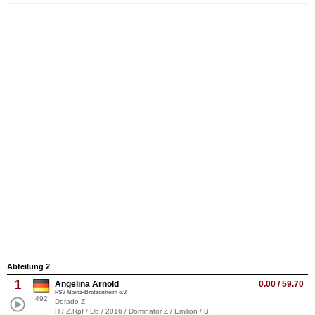
Abteilung 2
1
Angelina Arnold
0.00 / 59.70
PSV Mainz-Bretzenheim e.V.
492
Dorado Z
H / Z.Rpf / Db / 2016 / Dominator Z / Emilion / B: