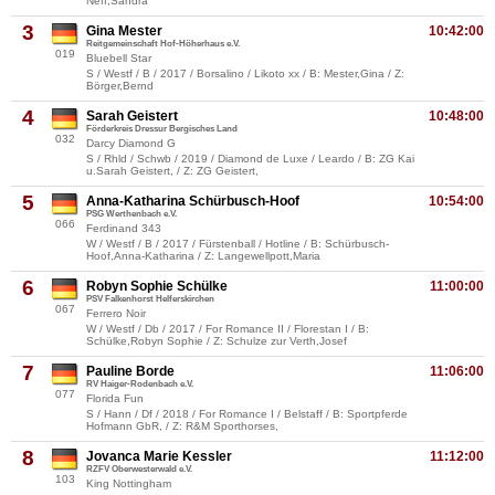
Neff,Sandra
3
Gina Mester
10:42:00
Reitgemeinschaft Hof-Höherhaus e.V.
019
Bluebell Star
S / Westf / B / 2017 / Borsalino / Likoto xx / B: Mester,Gina / Z:
Börger,Bernd
4
Sarah Geistert
10:48:00
Förderkreis Dressur Bergisches Land
032
Darcy Diamond G
S / Rhld / Schwb / 2019 / Diamond de Luxe / Leardo / B: ZG Kai
u.Sarah Geistert, / Z: ZG Geistert,
5
Anna-Katharina Schürbusch-Hoof
10:54:00
PSG Werthenbach e.V.
066
Ferdinand 343
W / Westf / B / 2017 / Fürstenball / Hotline / B: Schürbusch-
Hoof,Anna-Katharina / Z: Langewellpott,Maria
6
Robyn Sophie Schülke
11:00:00
PSV Falkenhorst Helferskirchen
067
Ferrero Noir
W / Westf / Db / 2017 / For Romance II / Florestan I / B:
Schülke,Robyn Sophie / Z: Schulze zur Verth,Josef
7
Pauline Borde
11:06:00
RV Haiger-Rodenbach e.V.
077
Florida Fun
S / Hann / Df / 2018 / For Romance I / Belstaff / B: Sportpferde
Hofmann GbR, / Z: R&M Sporthorses,
8
Jovanca Marie Kessler
11:12:00
RZFV Oberwesterwald e.V.
103
King Nottingham