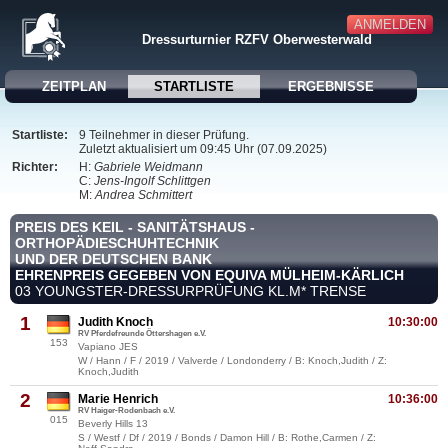
ANMELDEN
Dressurturnier RZFV Oberwesterwald
ZEITPLAN
STARTLISTE
ERGEBNISSE
Startliste:
9 Teilnehmer in dieser Prüfung.
Zuletzt aktualisiert um 09:45 Uhr (07.09.2025)
Richter:
H:
Gabriele Weidmann
C:
Jens-Ingolf Schlittgen
M:
Andrea Schmittert
PREIS DES KEIL - SANITÄTSHAUS -
ORTHOPÄDIESCHUHTECHNIK
UND DER DEUTSCHEN BANK
EHRENPREIS GEGEBEN VON EQUIVA MÜLHEIM-KÄRLICH
03 YOUNGSTER-DRESSURPRÜFUNG KL.M* TRENSE
1
Judith Knoch
10:30:00
RV Pferdefreunde Öttershagen e.V.
153
Vapiano JES
W / Hann / F / 2019 / Valverde / Londonderry / B: Knoch,Judith / Z:
Knoch,Judith
2
Marie Henrich
10:36:00
RV Haiger-Rodenbach e.V.
015
Beverly Hills 13
S / Westf / Df / 2019 / Bonds / Damon Hill / B: Rothe,Carmen / Z: