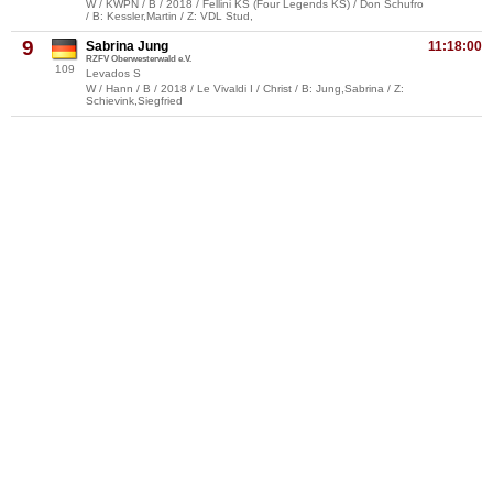
W / KWPN / B / 2018 / Fellini KS (Four Legends KS) / Don Schufro
/ B: Kessler,Martin / Z: VDL Stud,
9
Sabrina Jung
11:18:00
RZFV Oberwesterwald e.V.
109
Levados S
W / Hann / B / 2018 / Le Vivaldi I / Christ / B: Jung,Sabrina / Z:
Schievink,Siegfried