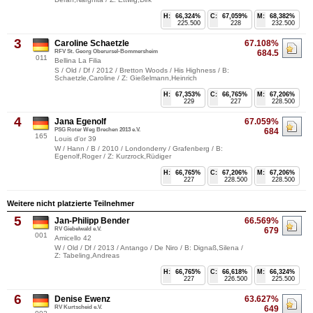
H:
66,324%
C:
67,059%
M:
68,382%
225.500
228
232.500
3
Caroline Schaetzle
67.108%
RFV St. Georg Oberursel-Bommersheim
684.5
011
Bellina La Filia
S / Old / Df / 2012 / Bretton Woods / His Highness / B:
Schaetzle,Caroline / Z: Gießelmann,Heinrich
H:
67,353%
C:
66,765%
M:
67,206%
229
227
228.500
4
Jana Egenolf
67.059%
PSG Roter Weg Brechen 2013 e.V.
684
165
Louis d'or 39
W / Hann / B / 2010 / Londonderry / Grafenberg / B:
Egenolf,Roger / Z: Kurzrock,Rüdiger
H:
66,765%
C:
67,206%
M:
67,206%
227
228.500
228.500
Weitere nicht platzierte Teilnehmer
5
Jan-Philipp Bender
66.569%
RV Giebelwald e.V.
679
001
Amicello 42
W / Old / Df / 2013 / Antango / De Niro / B: Dignaß,Silena /
Z: Tabeling,Andreas
H:
66,765%
C:
66,618%
M:
66,324%
227
226.500
225.500
6
Denise Ewenz
63.627%
RV Kurtscheid e.V.
649