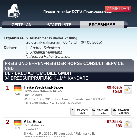
ANMELDEN
Dressurturnier RZFV Oberwesterwald
ZEITPLAN
STARTLISTE
ERGEBNISSE
Ergebnisse:
9 Teilnehmer in dieser Prüfung.
Zuletzt aktualisiert um 09:45 Uhr (07.09.2025)
Richter:
H:
Andrea Schmittert
C:
Angelika Möllmann
M:
Andrea Haller-Schlittgen
PREIS UND EHRENPREIS DER HORSE CONSULT SERVICE
UND
DER BALD AUTOMOBILE GMBH
04 DRESSURPRÜFUNG KL.M** KANDARE
1
Heike Wedekind-Saxer
69.069%
RZV Koblenz-Metternich 1927 e.V.
704.5
020
Bon Cavalier
W / DSP / Db / 2016 / Bon Coeur / Sterntänzer / 108XY25
/ B: Saxer,Michael / Z: Beilschmidt,Carolin
H:
70,000%
C:
67,941%
M:
69,265%
238
231
235.500
2
Alba Beran
67.255%
RV Kurtscheid e.V.
686
073
Fiorella 140
S / Hann / R / 2016 / Fürsten-Look / Fidermark / B:
Beran,Narghita / Z: Ettwig,Dirk