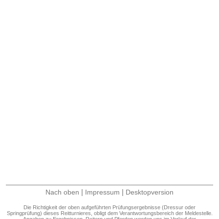
|
|
Nach oben
Impressum
Desktopversion
Die Richtigkeit der oben aufgeführten Prüfungsergebnisse (Dressur oder
Springprüfung) dieses Reitturnieres, obligt dem Verantwortungsbereich der Meldestelle.