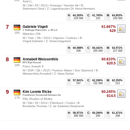
002
Amici L.
W / Old / Df / 2013 / Antango / Sandro Hit / B:
Sielemann,Gerd / Z: Lagershausen,Dr. Hans-Hermann
H:
64,265%
C:
61,765%
M:
64,853%
218.500
210
220.500
7
Gabriele Vögeli
61.667%
1. Haflinger Reinzucht- u. SV e.V.
629
160
Waterloo 256
W / Trak. / Db / 2010 / Impetus / Cadeau / B:
Vögeli,Gabriele / Z: Vester,Dagobert
H:
60,588%
C:
60,441%
M:
63,971%
206
205.500
217.500
8
Annabell Weissenfels
60.833%
RFV Bad Honnef
620.5
185
Franz Joseph 8
W / DSP / Db / 2015 / Fashion Maker / Don Diamond / B:
Weissenfels,Annabell / Z: Haas,Stefan
H:
57,941%
C:
62,206%
M:
62,353%
197
211.500
212
9
Kim Leonie Ricke
60.245%
Frankfurter Turnierstall Schwarz-Ge
614.5
176
Fifty Shades of Biolley
W / Old / Df / 2014 / Fiderbach / Codex / B:
Bovelette,Thomas / Z: de Sadeleer,Stephanie
H:
58,971%
C:
60,294%
M:
61,471%
200.500
205
209