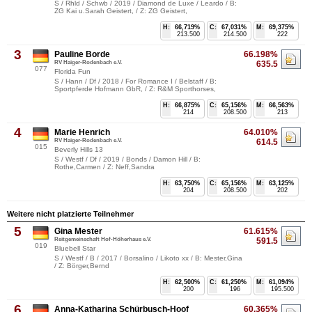
S / Rhld / Schwb / 2019 / Diamond de Luxe / Leardo / B:
ZG Kai u.Sarah Geistert, / Z: ZG Geistert,
H:
66,719%
C:
67,031%
M:
69,375%
213.500
214.500
222
3
Pauline Borde
66.198%
RV Haiger-Rodenbach e.V.
635.5
077
Florida Fun
S / Hann / Df / 2018 / For Romance I / Belstaff / B:
Sportpferde Hofmann GbR, / Z: R&M Sporthorses,
H:
66,875%
C:
65,156%
M:
66,563%
214
208.500
213
4
Marie Henrich
64.010%
RV Haiger-Rodenbach e.V.
614.5
015
Beverly Hills 13
S / Westf / Df / 2019 / Bonds / Damon Hill / B:
Rothe,Carmen / Z: Neff,Sandra
H:
63,750%
C:
65,156%
M:
63,125%
204
208.500
202
Weitere nicht platzierte Teilnehmer
5
Gina Mester
61.615%
Reitgemeinschaft Hof-Höherhaus e.V.
591.5
019
Bluebell Star
S / Westf / B / 2017 / Borsalino / Likoto xx / B: Mester,Gina
/ Z: Börger,Bernd
H:
62,500%
C:
61,250%
M:
61,094%
200
196
195.500
6
Anna-Katharina Schürbusch-Hoof
60.365%