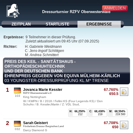
ANMELDEN
Dressurturnier RZFV Oberwesterwald
ZEITPLAN
STARTLISTE
ERGEBNISSE
Ergebnisse:
9 Teilnehmer in dieser Prüfung.
Zuletzt aktualisiert um 09:45 Uhr (07.09.2025)
Richter:
H:
Gabriele Weidmann
C:
Jens-Ingolf Schlittgen
M:
Andrea Schmittert
PREIS DES KEIL - SANITÄTSHAUS -
ORTHOPÄDIESCHUHTECHNIK
UND DER DEUTSCHEN BANK
EHRENPREIS GEGEBEN VON EQUIVA MÜLHEIM-KÄRLICH
03 YOUNGSTER-DRESSURPRÜFUNG KL.M* TRENSE
1
Jovanca Marie Kessler
67.760%
RZFV Oberwesterwald e.V.
650.5
103
King Nottingham
W / KWPN / B / 2018 / Fellini KS (Four Legends KS) / Don
Schufro / B: Kessler,Martin / Z: VDL Stud,
H:
66,250%
C:
68,438%
M:
68,594%
212
219
219.500
2
Sarah Geistert
67.708%
Förderkreis Dressur Bergisches Land
650
032
Darcy Diamond G