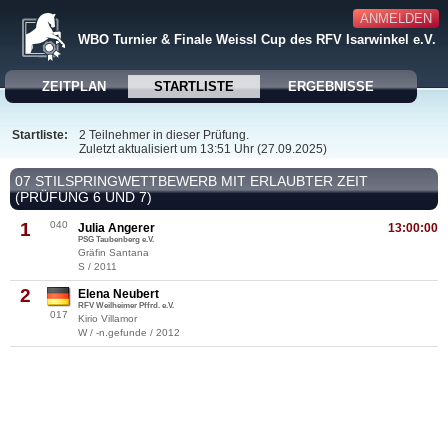
ANMELDEN
WBO Turnier & Finale Weissl Cup des RFV Isarwinkel e.V.
ZEITPLAN
STARTLISTE
ERGEBNISSE
Startliste:
2 Teilnehmer in dieser Prüfung.
Zuletzt aktualisiert um 13:51 Uhr (27.09.2025)
07 STILSPRINGWETTBEWERB MIT ERLAUBTER ZEIT
(PRÜFUNG 6 UND 7)
1
040
Julia Angerer
13:00:00
PSG Taubenberg e.V.
Gräfin Santana
S / 2011
2
Elena Neubert
RFV Weilheimer Pffrd. e.V.
017
Kirio Villamor
W / -n.gefunde / 2012