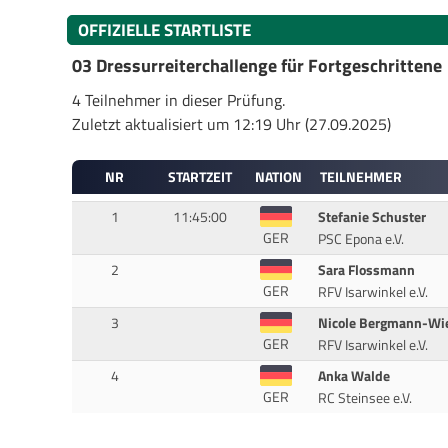
OFFIZIELLE STARTLISTE
03 Dressurreiterchallenge für Fortgeschrittene
4 Teilnehmer in dieser Prüfung.
Zuletzt aktualisiert um 12:19 Uhr (27.09.2025)
NR
STARTZEIT
NATION
TEILNEHMER
1
11:45:00
Stefanie Schuster
GER
PSC Epona e.V.
2
Sara Flossmann
GER
RFV Isarwinkel e.V.
3
Nicole Bergmann-Wi
GER
RFV Isarwinkel e.V.
4
Anka Walde
GER
RC Steinsee e.V.