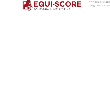
www.equi-score.com i
obliegt allein dem je