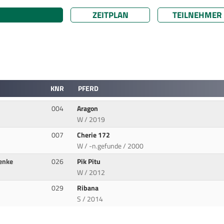
ZEITPLAN
TEILNEHMER
KNR
PFERD
004
Aragon
W / 2019
007
Cherie 172
W / -n.gefunde / 2000
enke
026
Pik Pitu
W / 2012
029
Ribana
S / 2014