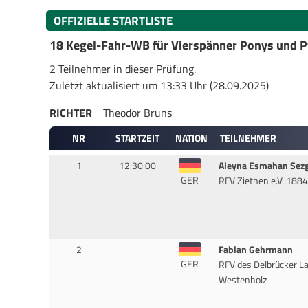
OFFIZIELLE STARTLISTE
18 Kegel-Fahr-WB für Vierspänner Ponys und P
2 Teilnehmer in dieser Prüfung.
Zuletzt aktualisiert um 13:33 Uhr (28.09.2025)
RICHTER
Theodor Bruns
NR
STARTZEIT
NATION
TEILNEHMER
1
12:30:00
Aleyna Esmahan Sez
GER
RFV Ziethen e.V. 1884
2
Fabian Gehrmann
GER
RFV des Delbrücker L
Westenholz