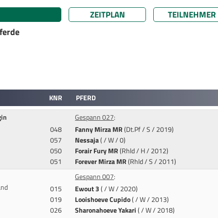
ZEITPLAN
TEILNEHMER
ferde
KNR
PFERD
gin
Gespann 027
:
048
Fanny Mirza MR
(Dt.Pf / S / 2019)
057
Nessaja
( / W / 0)
050
Forair Fury MR
(Rhld / H / 2012)
051
Forever Mirza MR
(Rhld / S / 2011)
Gespann 007
:
and
015
Ewout 3
( / W / 2020)
019
Looishoeve Cupido
( / W / 2013)
026
Sharonahoeve Yakari
( / W / 2018)