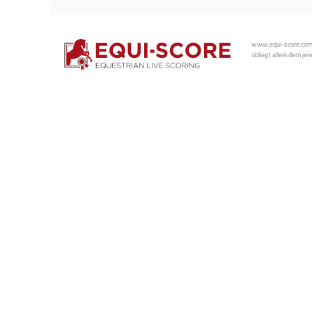
www.equi-score.com i
obliegt allein dem je