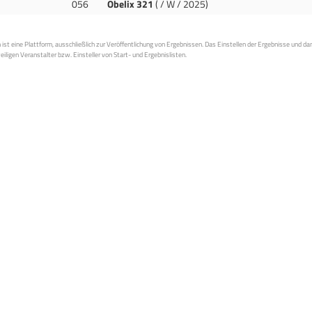
056
Obelix 321
( / W / 2025)
st eine Plattform, ausschließlich zur Veröffentlichung von Ergebnissen. Das Einstellen der Ergebnisse und da
weiligen Veranstalter bzw. Einsteller von Start- und Ergebnislisten.