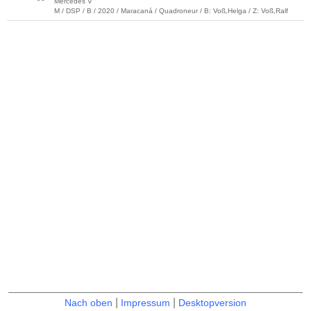
Mercedes V
M / DSP / B / 2020 / Maracaná / Quadroneur / B: Voß,Helga / Z: Voß,Ralf
|
|
Nach oben
Impressum
Desktopversion