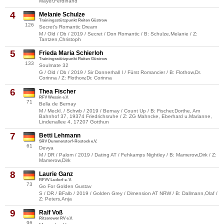
Mayer,Ferdinand
4
Melanie Schulze
Trainingsstützpunkt Reiten Güstrow
126
Secret's Romantic Dream
M / Old / Db / 2019 / Secret / Don Romantic / B: Schulze,Melanie / Z:
Tantzen,Christoph
5
Frieda Maria Schierloh
Trainingsstützpunkt Reiten Güstrow
133
Soulmate 32
G / Old / Db / 2019 / Sir Donnerhall I / Fürst Romancier / B: Flothow,Dr.
Corinna / Z: Flothow,Dr. Corinna
6
Thea Fischer
RFV Wessin e.V.
71
Bella de Bernay
M / Meckl. / Schwb / 2019 / Bernay / Count Up / B: Fischer,Dorthe, Am
Bahnhof 37, 19374 Friedrichsruhe / Z: ZG Mahncke, Eberhard u.Marianne,
Lindenallee 4, 17207 Gotthun
7
Betti Lehmann
SRV Dummerstorf-Rostock e.V.
61
Devya
M / DR / Palom / 2019 / Dating AT / Fehkamps Nightley / B: Mamerow,Dirk / Z:
Mamerow,Dirk
8
Laurie Ganz
RFVV Ludorf e. V.
73
Go For Golden Gustav
S / DR / BFalb / 2019 / Golden Grey / Dimension AT NRW / B: Dallmann,Olaf /
Z: Peters,Anja
9
Ralf Voß
Ritzerower RV e.V.
96