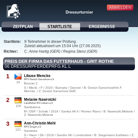
ANMELDEN
Dressurturnier
ZEITPLAN
STARTLISTE
ERGEBNISSE
Startliste:
9 Teilnehmer in dieser Prüfung.
Zuletzt aktualisiert um 15:04 Uhr (27.09.2025)
Richter:
C:
Anne Hartig (GER) / Regina Stenz (GER)
PREIS DER FIRMA DAS FUTTERHAUS - GRIT ROTHE
06 DRESSURPFERDEPRFG.KL.L
1
Libuse Mencke
RFV Gestüt Ganschow e.V.
18
Boncier 2
S / Meckl. / F / 2020 / Barnaby / Dancier / B: Gestüt Ganschow/Inh.F.
Mencke, / Z: Gestüt Ganschow GbR,
2
Melanie Nawrotzki
Ländlicher RV Lübars e.V.
118
Sambaluna
M / DSP / Schwb / 2019 / Samba Hit II / Romeo Riano / B: Nawrotzki,Melanie /
Z: Nawrotzki,Melanie
3
Ann-Christin Mehl
RFV Zingst e.V.
121
Santimes
G / Hann / Db / 2019 / Sandro Hit / Londontime / B: Stegemann,Kathleen / Z: